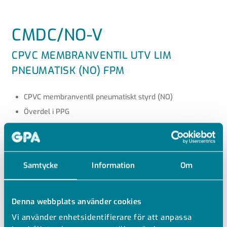
CMDC/NO-V
CPVC MEMBRANVENTIL UTV LIM
PNEUMATISK (NO) FPM
CPVC membranventil pneumatiskt styrd (NO)
Överdel i PPG
Vatten PN6 vid +20 °C
Se teknisk information för tillåtna tryck vid högre
temperaturer
Samtycke
Information
Om
Tätning i FPM
Utvändig lim
Pneumatiskt manöverdon normalt öppen (NO)
Denna webbplats använder cookies
Anslutning styrluft 1/8"
Vi använder enhetsidentifierare för att anpassa