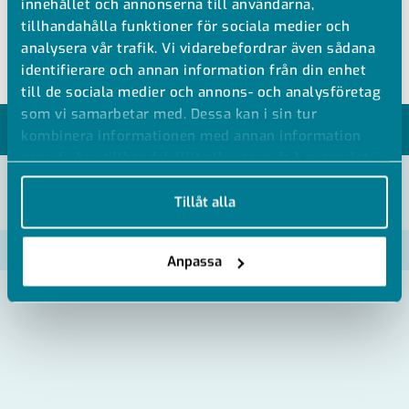
Styrtryck: 4-7 Bar, max 40°C
innehållet och annonserna till användarna,
tillhandahålla funktioner för sociala medier och
Optisk indikering
analysera vår trafik. Vi vidarebefordrar även sådana
identifierare och annan information från din enhet
till de sociala medier och annons- och analysföretag
som vi samarbetar med. Dessa kan i sin tur
MODELLER
kombinera informationen med annan information
som du har tillhandahållit eller som de har samlat in
när du har använt deras tjänster.
VISA ALLA MÅTT +
Tillåt alla
Artikelnummer
RSK
Anpassa
CMDC/NO-V-020