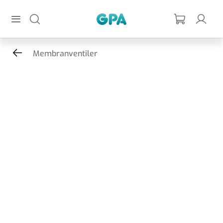
Hoppa till huvudinnehållet
GPA
Membranventiler