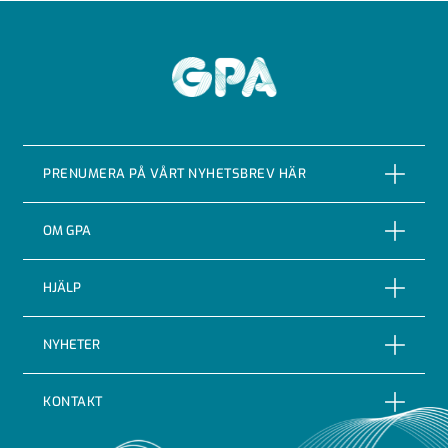
GPA
PRENUMERA PÅ VÅRT NYHETSBREV HÄR
PRENUMERERA
OM GPA
Om företaget
HJÄLP
Vår Historia
Reklamationer
NYHETER
Certifieringar & kvalitet
Returer
Nyheter
Code of conduct
KONTAKT
Leveransbevakning
Blogg
Indutrade