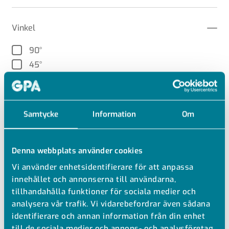
Vinkel
90°
45°
Samtycke
Information
Om
RENSA
ANVÄND
Denna webbplats använder cookies
GÅ TILL SEKTION
Vi använder enhetsidentifierare för att anpassa
innehållet och annonserna till användarna,
tillhandahålla funktioner för sociala medier och
analysera vår trafik. Vi vidarebefordrar även sådana
16
produkt(er)
identifierare och annan information från din enhet
till de sociala medier och annons- och analysföretag