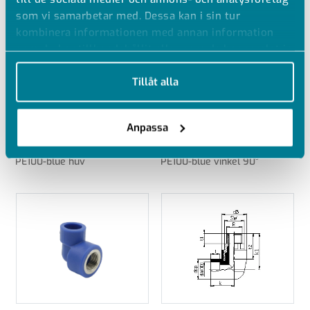
som vi samarbetar med. Dessa kan i sin tur
kombinera informationen med annan information
som du har tillhandahållit eller som de har samlat in
när du har använt deras tjänster.
Tillåt alla
Anpassa
CIAIR
GIAIR
PE100-blue huv
PE100-blue vinkel 90°