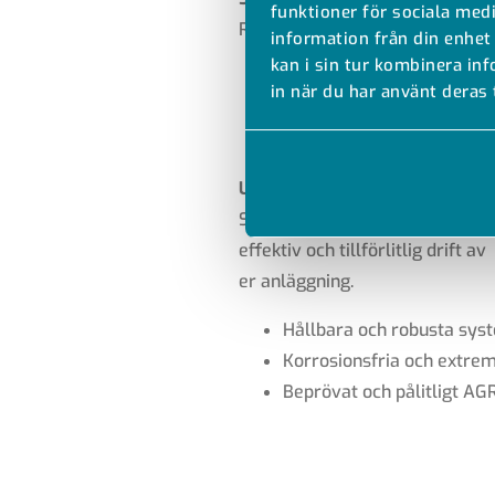
funktioner för sociala medi
Rör, rördelar och tekniska lösni
information från din enhet
kan i sin tur kombinera in
Noggranna genomtänkta 
in när du har använt deras 
Unik applikationsteknik s
Snabb installation och effe
UNDERHÅLLSFRIA RÖRLEDNIN
Svetsade system och material f
effektiv och tillförlitlig drift av
er anläggning.
Hållbara och robusta sy
Korrosionsfria och extrem
Beprövat och pålitligt 