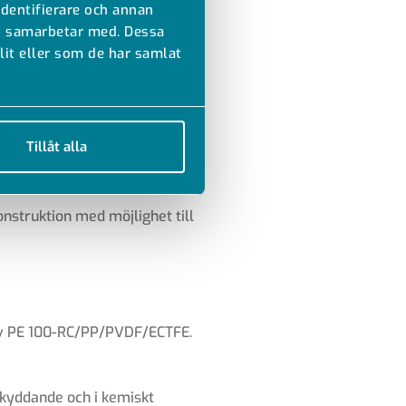
identifierare och annan
stemet med dubbelrör är
vi samarbetar med. Dessa
 består av ett mediarör och ett
it eller som de har samlat
t enda produktionssteg.
ck vare att mediaröret skyddas
Tillåt alla
vare tidsbesparande
truktion med möjlighet till
 av PE 100-RC/PP/PVDF/ECTFE.
skyddande och i kemiskt