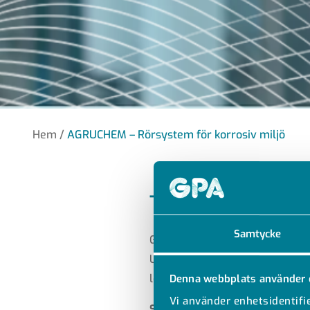
Hem
/
AGRUCHEM – Rörsystem för korrosiv miljö
TILLFÖRLITLI
Samtycke
GPAs rörsystem för korrosiv mil
Utmärkt kemikaliebeständighet
lösningen för rörledningar i agg
Denna webbplats använder 
Vi använder enhetsidentifie
SNABB OCH ENKEL INSTALLAT