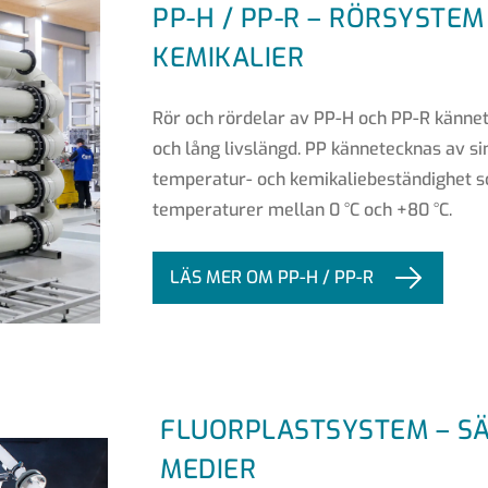
PP-H / PP-R – RÖRSYSTE
KEMIKALIER
Rör och rördelar av PP-H och PP-R känne
och lång livslängd. PP kännetecknas av s
temperatur- och kemikaliebeständighet s
temperaturer mellan 0 °C och +80 °C.
LÄS MER OM PP-H / PP-R
FLUORPLASTSYSTEM – S
MEDIER