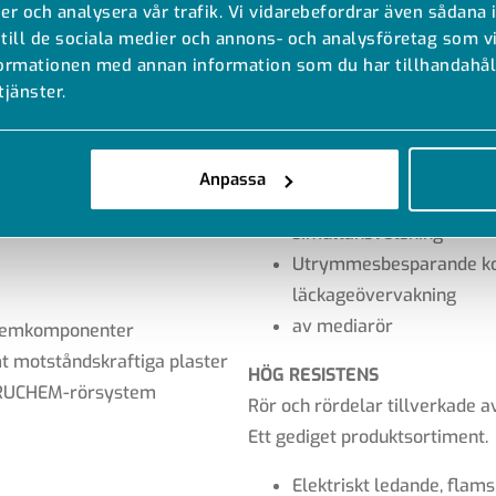
er och analysera vår trafik. Vi vidarebefordrar även sådana 
ngar för korrosiva miljöer.
Det kompakta Poly-Flo-rörsy
 till de sociala medier och annons- och analysföretag som 
mycket tillförlitligt. Systemet
formationen med annan information som du har tillhandahåll
system
skyddsrör som extruderas i et
tjänster.
amt råd från experter
ktiv logistik
Absolut driftsäkerhet ta
av ett ytterrör
Anpassa
GAR
Enkel installation tack 
ör hög driftsäkerhet ger en
simultansvetsning
Utrymmesbesparande kons
läckageövervakning
av mediarör
stemkomponenter
t motståndskraftiga plaster
HÖG RESISTENS
AGRUCHEM-rörsystem
Rör och rördelar tillverkade
Ett gediget produktsortiment.
Elektriskt ledande, flam