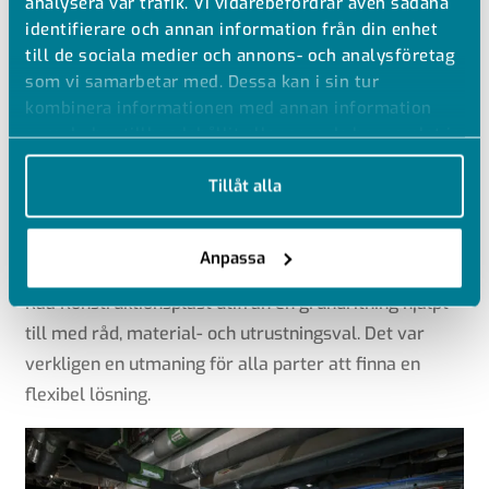
analysera vår trafik. Vi vidarebefordrar även sådana
identifierare och annan information från din enhet
GPA har levererat rör och rördelar i ECTFE samt
till de sociala medier och annons- och analysföretag
stålomspunna teflonslangar och man drog även
som vi samarbetar med. Dessa kan i sin tur
parallellt en ventilation i elektriskt ledande PE. Övriga
kombinera informationen med annan information
produkter som GPA levererat är membranventiler,
som du har tillhandahållit eller som de har samlat in
när du har använt deras tjänster.
teflonlinade vridspjäll och reducerflänsar.
Tillåt alla
Råå Konstruktionsplast har installerat och levererat
en helhetslösning, där GPA varit en del i ett större
Anpassa
projekt. GPA har tillsammans med PolyPeptide och
Råå Konstruktionsplast utifrån en grundritning hjälpt
till med råd, material- och utrustningsval. Det var
verkligen en utmaning för alla parter att finna en
flexibel lösning.