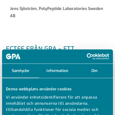
Jens Sjöström, PolyPeptide Laboratories Sweden
AB
ECTFE FRÅN GPA – ETT
SJÄLVKLART VAL
– För några år sedan så kom ett nytt lösningsmedel
Samtycke
Information
Om
som inte var kompatibelt med PP och gamla
rörledningar svällde och fick repareras, berättar Jens.
Denna webbplats använder cookies
Vi kom då i kontakt med GPA och Råå
Vi använder enhetsidentifierare för att anpassa
Konstruktionsplast som tillsammans kom fram till att
innehållet och annonserna till användarna,
enda lösningen var ECTFE, eftersom är det enda
tillhandahålla funktioner för sociala medier och
plastmaterial som kan hantera detta media.