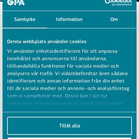
GPA Live inspelningar
Samtycke
Information
Om
GPA LIVE – GPA.SE E-
Denna webbplats använder cookies
HANDEL
Vi använder enhetsidentifierare för att anpassa
innehållet och annonserna till användarna,
tillhandahålla funktioner för sociala medier och
analysera vår trafik. Vi vidarebefordrar även sådana
identifierare och annan information från din enhet
E-HANDEL
till de sociala medier och annons- och analysföretag
som vi samarbetar med. Dessa kan i sin tur
Ida Stefansson och Måns Sjögren fördjupar sig i
kombinera informationen med annan information
GPAs hemsida och e-handel. Vilka fördelar det
som du har tillhandahållit eller som de har samlat in
när du har använt deras tjänster.
finns med att vara e-handelskund på gpa.se? De
Tillåt alla
delar med sig av tips och trix som förenklar din
vardag.