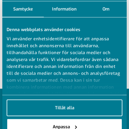
E-post
*
Samtycke
Information
Om
Denna webbplats använder cookies
Jag godkänner härmed GPAs
integritetspolicy
.
*
Vi använder enhetsidentifierare för att anpassa
innehållet och annonserna till användarna,
tillhandahålla funktioner för sociala medier och
analysera vår trafik. Vi vidarebefordrar även sådana
identifierare och annan information från din enhet
till de sociala medier och annons- och analysföretag
som vi samarbetar med. Dessa kan i sin tur
kombinera informationen med annan information
som du har tillhandahållit eller som de har samlat in
när du har använt deras tjänster.
Tillåt alla
GPA
Anpassa