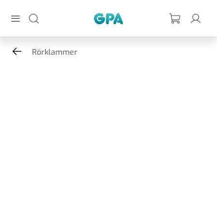
Hoppa till huvudinnehållet
GPA
Rörklammer