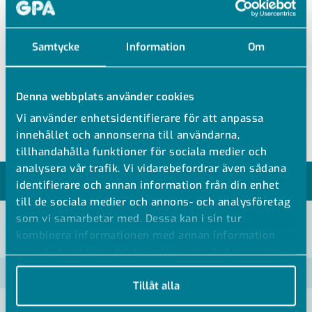
FÖR SPIRO-RÖR
Passar spirorör/spiralrör
Samtycke
Information
Om
Ytbehandling: Rostfri 304/A2
Isoleringsmaterial: EPDM
Denna webbplats använder cookies
Ljudreduktion: Upp till 18dB
Vi använder enhetsidentifierare för att anpassa
innehållet och annonserna till användarna,
tillhandahålla funktioner för sociala medier och
analysera vår trafik. Vi vidarebefordrar även sådana
MODELLER
identifierare och annan information från din enhet
till de sociala medier och annons- och analysföretag
som vi samarbetar med. Dessa kan i sin tur
kombinera informationen med annan information
VISA ALLA MÅTT +
som du har tillhandahållit eller som de har samlat in
när du har använt deras tjänster.
Artikelnummer
RSK
Tillåt alla
MU-115459