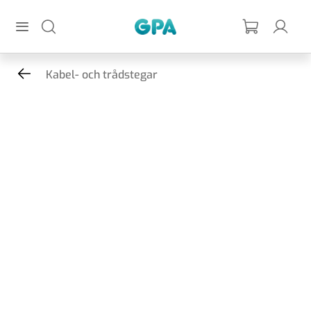
Hoppa till huvudinnehållet
GPA
Kabel- och trådstegar