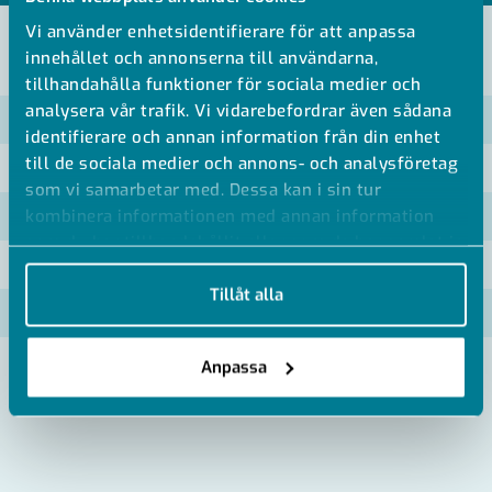
Vi använder enhetsidentifierare för att anpassa
innehållet och annonserna till användarna,
VISA ALLA MÅTT +
tillhandahålla funktioner för sociala medier och
analysera vår trafik. Vi vidarebefordrar även sådana
Artikelnummer
RSK
identifierare och annan information från din enhet
till de sociala medier och annons- och analysföretag
MP-1115405
som vi samarbetar med. Dessa kan i sin tur
kombinera informationen med annan information
MP-1115408
som du har tillhandahållit eller som de har samlat in
MP-1115411
när du har använt deras tjänster.
Tillåt alla
MP-1115414
MP-1115417
Anpassa