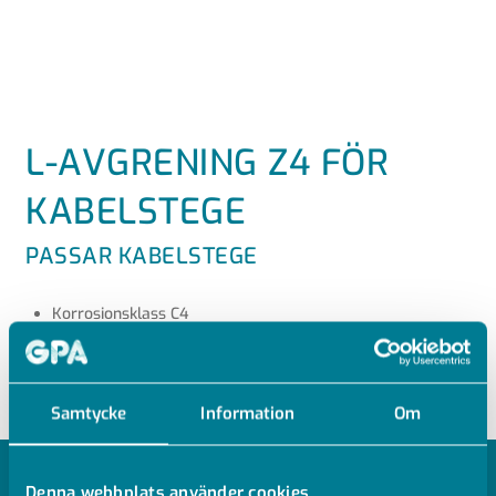
L-AVGRENING Z4 FÖR
KABELSTEGE
PASSAR KABELSTEGE
Korrosionsklass C4
Använd fyra skarvar MP-1115361 per avgrening
Samtycke
Information
Om
MODELLER
Denna webbplats använder cookies