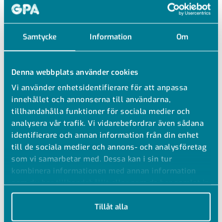
Samtycke
Information
Om
Denna webbplats använder cookies
Vi använder enhetsidentifierare för att anpassa
innehållet och annonserna till användarna,
tillhandahålla funktioner för sociala medier och
analysera vår trafik. Vi vidarebefordrar även sådana
identifierare och annan information från din enhet
till de sociala medier och annons- och analysföretag
som vi samarbetar med. Dessa kan i sin tur
kombinera informationen med annan information
HÖRNSKARV RAL 9010
som du har tillhandahållit eller som de har samlat in
när du har använt deras tjänster.
FÖR TRÅDSTEGE
Tillåt alla
FÖR TILLVERKNING AV AVGRENINGAR