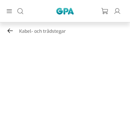
Hoppa till huvudinnehållet
GPA
Kabel- och trådstegar