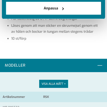
Anpassa
Korrosionsklass C2
För tillverkning av L-, T- och X-avgreningar
Låses genom att man sticker en skruvmejsel genom ett
av hålen och bockar in tungan mellan stegens trådar
10 st/förp
MODELLER
VISA ALLA MÅTT +
Artikelnummer
RSK