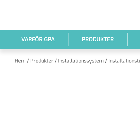
Hoppa till huvudinnehållet
VARFÖR GPA
PRODUKTER
Hem
/
Produkter
/
Installationssystem
/
Installationst