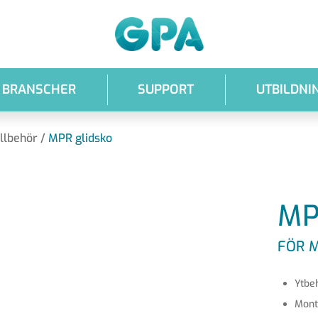
GPA
BRANSCHER
SUPPORT
UTBILDNI
illbehör
/
MPR glidsko
MP
FÖR M
Ytbe
Mont