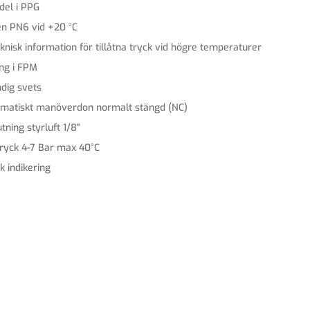
del i PPG
en PN6 vid +20 °C
knisk information för tillåtna tryck vid högre temperaturer
ing i FPM
ndig svets
matiskt manöverdon normalt stängd (NC)
tning styrluft 1/8"
tryck 4-7 Bar max 40°C
k indikering