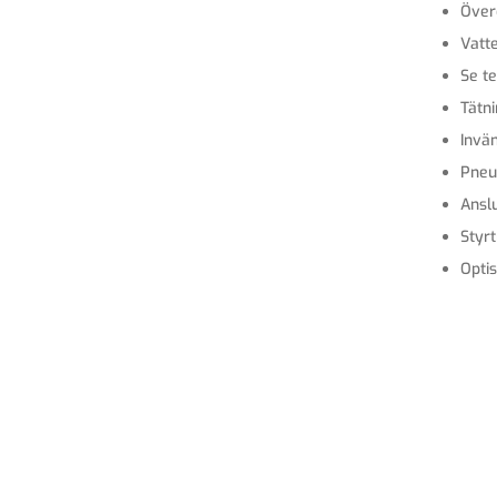
Över
Vatt
Se te
Tätn
Invä
Pneu
Anslu
Styr
Optis