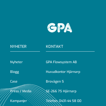
GPA
NYHETER
KONTAKT
Nyheter
GPA Flowsystem AB
Blogg
Huvudkontor Hjärnarp
Case
Brovägen 5
Press / Media
SE-266 75 Hjärnarp
Kampanjer
Telefon:
0431-44 58 00