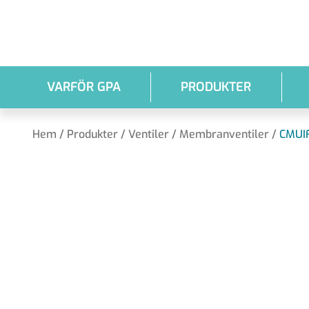
Hoppa till huvudinnehållet
VARFÖR GPA
PRODUKTER
Hem
/
Produkter
/
Ventiler
/
Membranventiler
/
CMUI