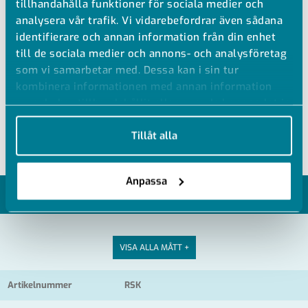
tillhandahålla funktioner för sociala medier och
PVC FASTFLÄNS
analysera vår trafik. Vi vidarebefordrar även sådana
identifierare och annan information från din enhet
till de sociala medier och annons- och analysföretag
PVC-U Fastfläns med muff
som vi samarbetar med. Dessa kan i sin tur
Ral 7011 mörkgrå (Vit mot förfrågan)
kombinera informationen med annan information
Tråd- och extrudersvetsning
som du har tillhandahållit eller som de har samlat in
Kemisk svetsning ≤d160
när du har använt deras tjänster.
Tillåt alla
Anpassa
MODELLER
VISA ALLA MÅTT +
Artikelnummer
RSK