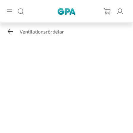
Hoppa till huvudinnehållet
GPA
Ventilationsrördelar