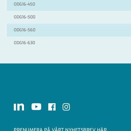
ODG16-450
ODG16-500
ODG16-560
ODG16-630
LinkedIn
Youtube
Facebook
Instagram
PRENUMERA PÅ VÅRT NYHETSBREV HÄR