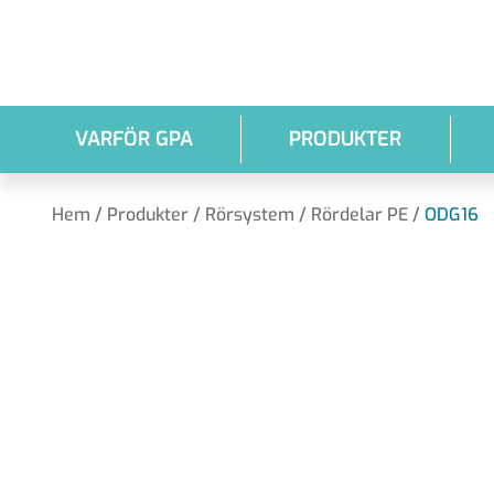
Hoppa till huvudinnehållet
VARFÖR GPA
PRODUKTER
Hem
/
Produkter
/
Rörsystem
/
Rördelar PE
/
ODG16