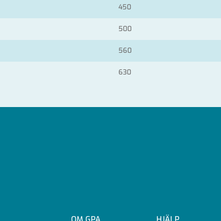
450
500
560
630
OM GPA
HJÄLP