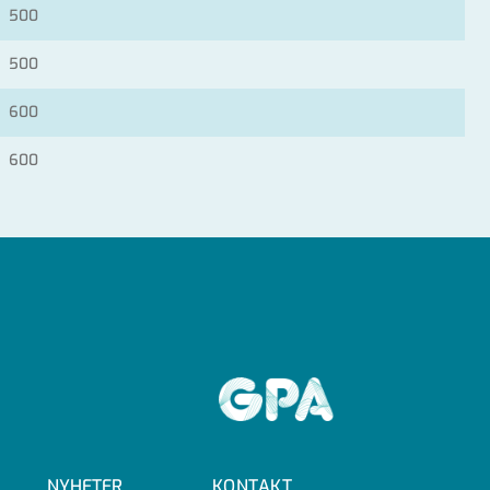
500
500
600
600
GPA
NYHETER
KONTAKT