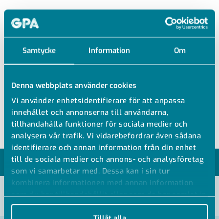
SOL 53625 L
Samtycke
Information
Om
SYRAFAST T-RÖR REDUCERAT
Syrafast T-rör
Denna webbplats använder cookies
Reducerat
Vi använder enhetsidentifierare för att anpassa
SS 316 Ti, 1.4571
innehållet och annonserna till användarna,
tillhandahålla funktioner för sociala medier och
analysera vår trafik. Vi vidarebefordrar även sådana
identifierare och annan information från din enhet
till de sociala medier och annons- och analysföretag
MODELLER
som vi samarbetar med. Dessa kan i sin tur
kombinera informationen med annan information
som du har tillhandahållit eller som de har samlat in
VISA ALLA MÅTT +
när du har använt deras tjänster.
Tillåt alla