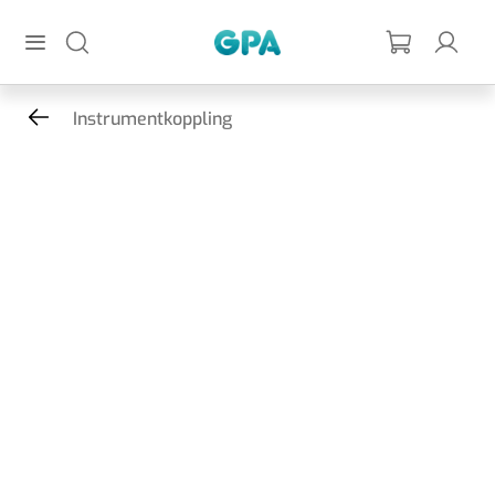
Hoppa till huvudinnehållet
GPA
Instrumentkoppling