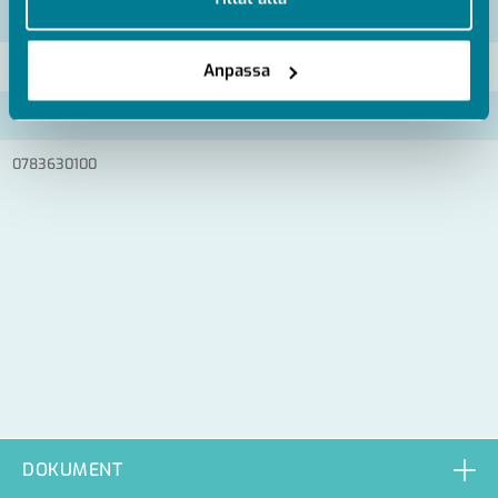
Artikelnummer
RSK
0783630080
Anpassa
0783630060
0783630100
DOKUMENT