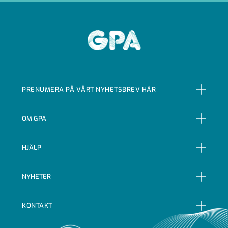
GPA
PRENUMERA PÅ VÅRT NYHETSBREV HÄR
PRENUMERERA
OM GPA
Om företaget
HJÄLP
Vår Historia
Reklamationer
NYHETER
Certifieringar & kvalitet
Returer
Nyheter
Code of conduct
KONTAKT
Leveransbevakning
Blogg
Indutrade