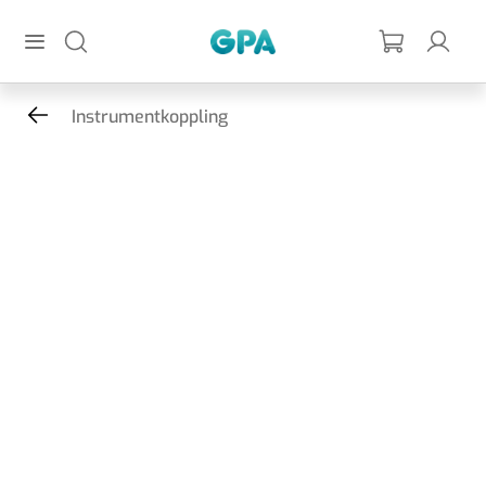
Hoppa till huvudinnehållet
GPA
Instrumentkoppling