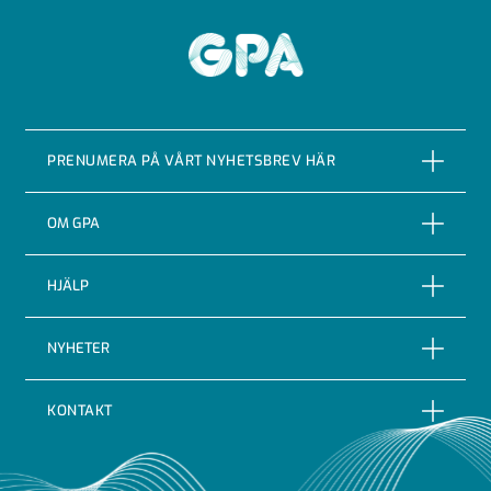
GPA
PRENUMERA PÅ VÅRT NYHETSBREV HÄR
PRENUMERERA
OM GPA
Om företaget
HJÄLP
Vår Historia
Reklamationer
NYHETER
Certifieringar & kvalitet
Returer
Nyheter
Code of conduct
KONTAKT
Leveransbevakning
Blogg
Indutrade
GPA Flowsystem AB
Leveransvillkor