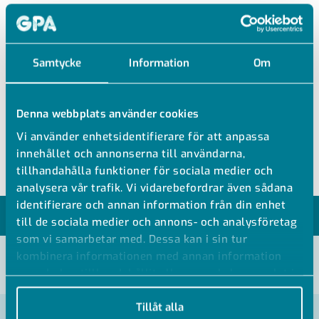
SOL 53621 L
Samtycke
Information
Om
SYRAFAST T-RÖR MED SVIVEL
Denna webbplats använder cookies
Syrafast T-rör med svivel
Vi använder enhetsidentifierare för att anpassa
SS 316 Ti, 1.4571
innehållet och annonserna till användarna,
tillhandahålla funktioner för sociala medier och
analysera vår trafik. Vi vidarebefordrar även sådana
identifierare och annan information från din enhet
MODELLER
till de sociala medier och annons- och analysföretag
som vi samarbetar med. Dessa kan i sin tur
kombinera informationen med annan information
VISA ALLA MÅTT +
som du har tillhandahållit eller som de har samlat in
när du har använt deras tjänster.
Tillåt alla
Artikelnummer
RSK