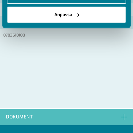
0783610060
Anpassa
0783610080
0783610100
DOKUMENT