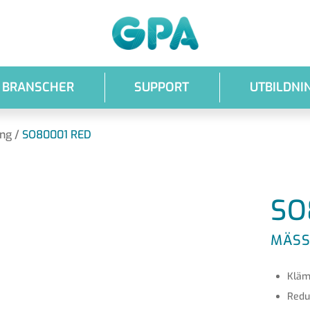
GPA
BRANSCHER
SUPPORT
UTBILDNI
ing
/
SO80001 RED
SO
MÄSS
Kläm
Redu