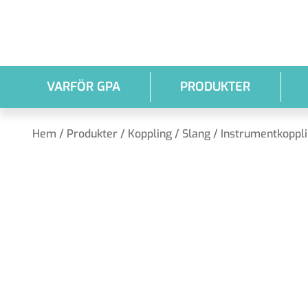
Hoppa till huvudinnehållet
VARFÖR GPA
PRODUKTER
Hem
/
Produkter
/
Koppling / Slang
/
Instrumentkoppl