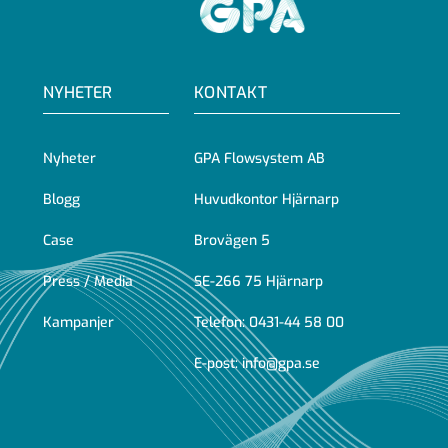
GPA
NYHETER
KONTAKT
Nyheter
GPA Flowsystem AB
Blogg
Huvudkontor Hjärnarp
Case
Brovägen 5
Press / Media
SE-266 75 Hjärnarp
Kampanjer
Telefon:
0431-44 58 00
E-post:
info@gpa.se