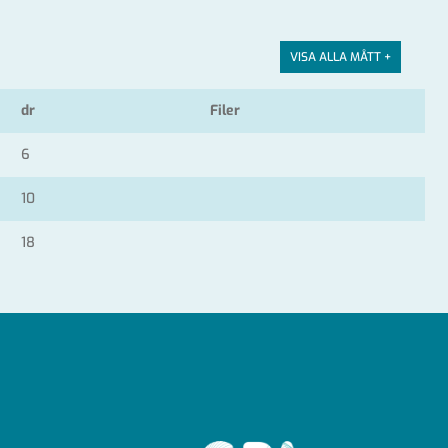
VISA ALLA MÅTT +
dr
Filer
6
10
18