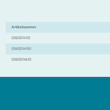
Artikelnummer
0360014110
0360014190
0360014610