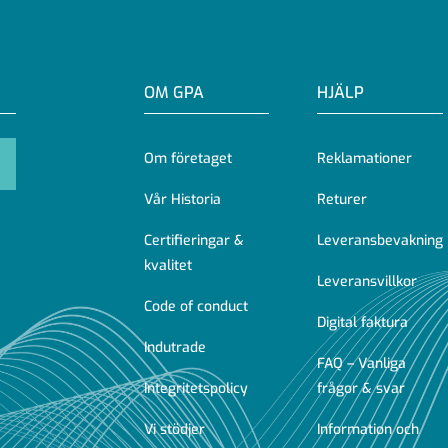
OM GPA
HJÄLP
Om företaget
Reklamationer
Vår Historia
Returer
Certifieringar &
Leveransbevakning
kvalitet
Leveransvillkor
Code of conduct
Digital faktura
Indutrade
FAQ – Vanliga
Integritetspolicy
frågor & svar
Vi stödjer
Information och