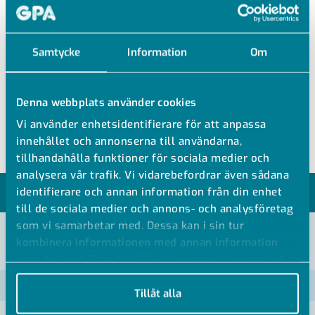
SO42625
Samtycke
Information
Om
MÄSSING VINKELSVIVEL MED MUTTER
Denna webbplats använder cookies
Mässing Vinkelsvivel med mutter
Vi använder enhetsidentifierare för att anpassa
innehållet och annonserna till användarna,
tillhandahålla funktioner för sociala medier och
analysera vår trafik. Vi vidarebefordrar även sådana
identifierare och annan information från din enhet
MODELLER
till de sociala medier och annons- och analysföretag
som vi samarbetar med. Dessa kan i sin tur
kombinera informationen med annan information
VISA ALLA MÅTT +
som du har tillhandahållit eller som de har samlat in
när du har använt deras tjänster.
Artikelnummer
RSK
Tillåt alla