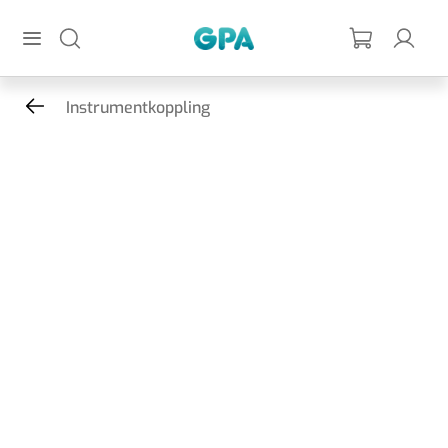
Hoppa till huvudinnehållet
GPA
Instrumentkoppling