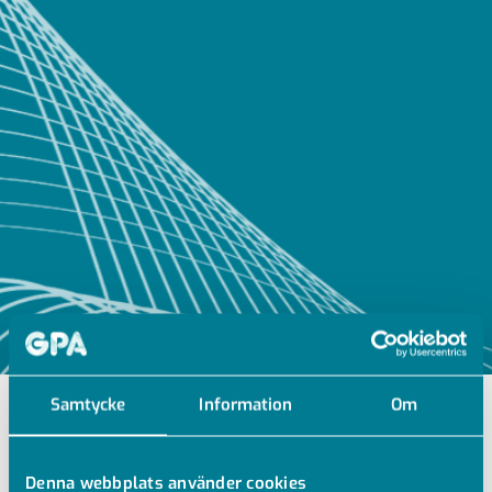
Samtycke
Information
Om
EWF-certifierande svetsutbildning – VA
CERTIFIERANDE KURS – 2 DAGAR
Denna webbplats använder cookies