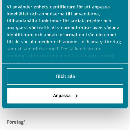
Vi använder enhetsidentifierare för att anpassa
GPA Academy erbjuder också en kortare certifierande
innehållet och annonserna till användarna,
tillhandahålla funktioner för sociala medier och
kurs bara för elmuffsvetsning som vänder sig till
analysera vår trafik. Vi vidarebefordrar även sådana
erfarna svetsare.
identifierare och annan information från din enhet
till de sociala medier och annons- och analysföretag
Vid intresse kontakta Rasmus Wickman Karlsson.
som vi samarbetar med. Dessa kan i sin tur
FYLL I FORMULÄRET NEDAN SÅ
kombinera informationen med annan information
som du har tillhandahållit eller som de har samlat in
KONTAKAR VI DIG
när du har använt deras tjänster.
Tillåt alla
Namn
*
Anpassa
För- och efternamn
Företag
*