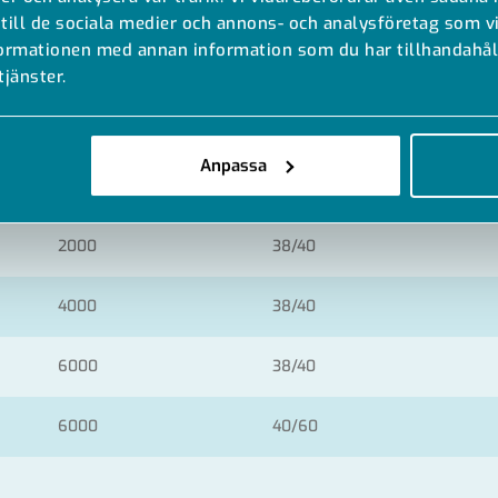
2000
27/18
 till de sociala medier och annons- och analysföretag som 
formationen med annan information som du har tillhandahåll
6000
27/18
tjänster.
2000
28/30
Anpassa
6000
28/30
2000
38/40
4000
38/40
6000
38/40
6000
40/60