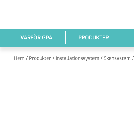
Hoppa till huvudinnehållet
VARFÖR GPA
PRODUKTER
Hem
/
Produkter
/
Installationssystem
/
Skensystem