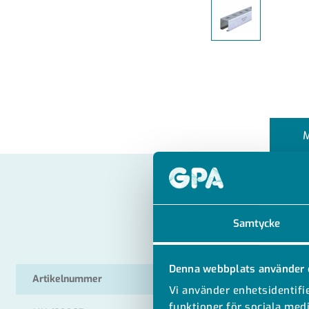
Samtycke
Denna webbplats använder 
Artikelnummer
RSK
Vi använder enhetsidentifie
funktioner för sociala medi