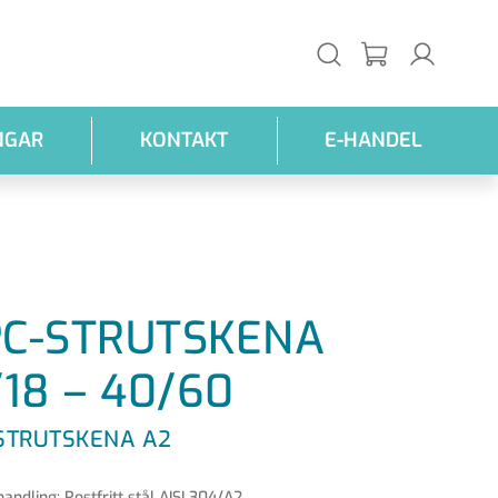
NGAR
KONTAKT
E-HANDEL
C-STRUTSKENA
/18 – 40/60
STRUTSKENA A2
andling: Rostfritt stål AISI 304/A2