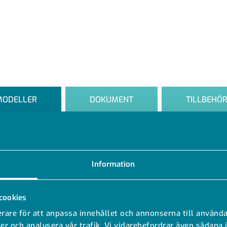
MODELLER
DOKUMENT
TILLBEHÖ
Information
cookies
L (mm)
Dimensioner (mm)
rare för att anpassa innehållet och annonserna till använda
er och analysera vår trafik. Vi vidarebefordrar även sådana 