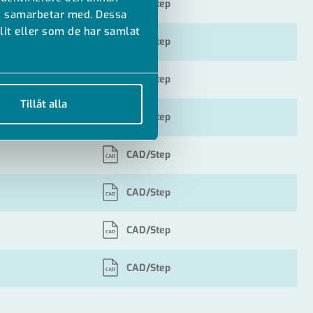
CAD/Step
vi samarbetar med. Dessa
it eller som de har samlat
CAD/Step
CAD/Step
Tillåt alla
CAD/Step
CAD/Step
CAD/Step
CAD/Step
CAD/Step