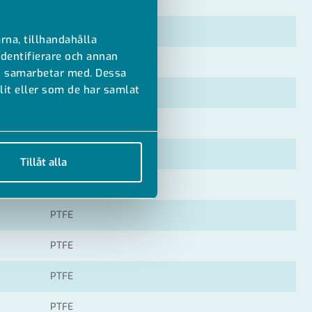
EPDM
EPDM
rna, tillhandahålla
identifierare och annan
EPDM
vi samarbetar med. Dessa
it eller som de har samlat
EPDM
EPDM
EPDM
Tillåt alla
PTFE
PTFE
PTFE
PTFE
PTFE