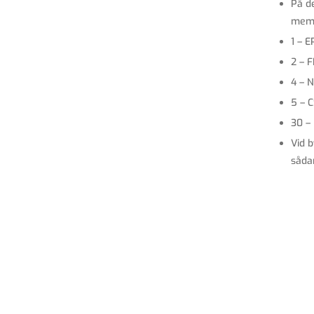
På de
memb
1 – 
2 – 
4 – 
5 – 
30 –
Vid 
såda