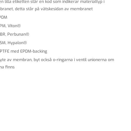
n lilla etiketten står en kod som indikerar materialtyp i
ranet, detta står på vätskesidan av membranet
EPDM
FPM, Viton®
NBR, Perbunan®
CSM, Hypalon®
 PTFE med EPDM-backing
byte av membran, byt också o-ringarna i ventil unionerna om
na finns