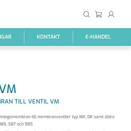
NGAR
KONTAKT
E-HANDEL
VM
RAN TILL VENTIL VM
ttningsmembran till membranventiler typ MK, DK samt äldre
385, 587 och 985