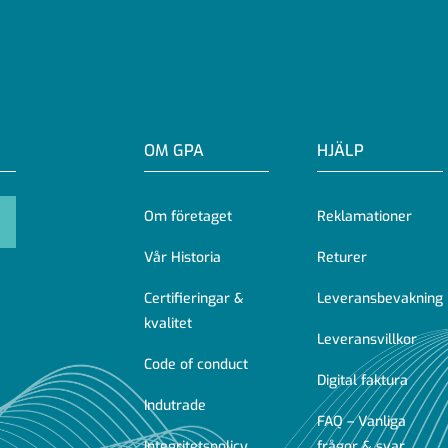
OM GPA
HJÄLP
Om företaget
Reklamationer
Vår Historia
Returer
Certifieringar &
Leveransbevakning
kvalitet
Leveransvillkor
Code of conduct
Digital faktura
Indutrade
FAQ – Vanliga
Integritetspolicy
frågor & svar