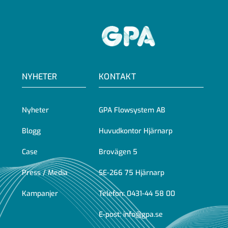
GPA
NYHETER
KONTAKT
Nyheter
GPA Flowsystem AB
Blogg
Huvudkontor Hjärnarp
Case
Brovägen 5
Press / Media
SE-266 75 Hjärnarp
Kampanjer
Telefon:
0431-44 58 00
E-post:
info@gpa.se