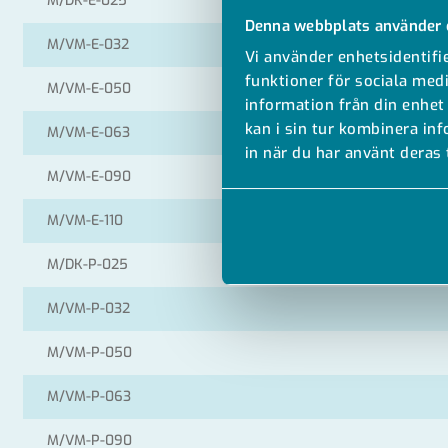
M/DK-E-025
Denna webbplats använder 
M/VM-E-032
Vi använder enhetsidentifie
funktioner för sociala medi
M/VM-E-050
information från din enhet
kan i sin tur kombinera in
M/VM-E-063
in när du har använt deras 
M/VM-E-090
M/VM-E-110
M/DK-P-025
M/VM-P-032
M/VM-P-050
M/VM-P-063
M/VM-P-090