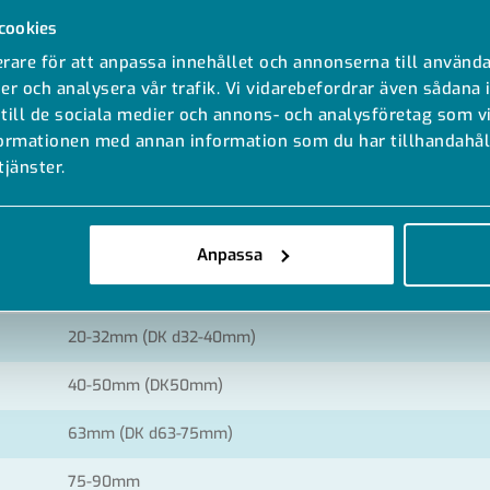
DK d20-25mm
cookies
20-32mm (DK d32-40mm)
rare för att anpassa innehållet och annonserna till använda
er och analysera vår trafik. Vi vidarebefordrar även sådana 
40-50mm (DK d50mm)
 till de sociala medier och annons- och analysföretag som 
formationen med annan information som du har tillhandahåll
63mm (DK d63-75mm)
tjänster.
75-90mm
110mm
Anpassa
DK d20-25mm
20-32mm (DK d32-40mm)
40-50mm (DK50mm)
63mm (DK d63-75mm)
75-90mm