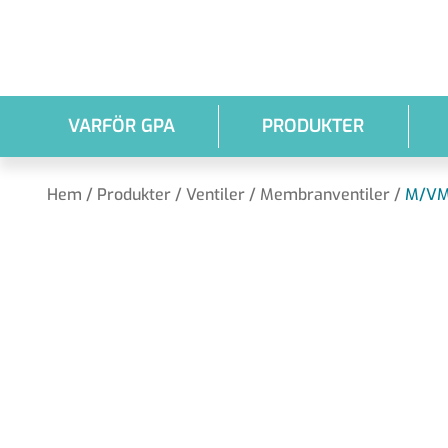
Hoppa till huvudinnehållet
VARFÖR GPA
PRODUKTER
Hem
/
Produkter
/
Ventiler
/
Membranventiler
/
M/V