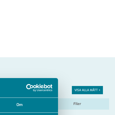
VISA ALLA MÅTT +
Material
Filer
Om