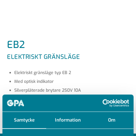
EB2
ELEKTRISKT GRÄNSLÄGE
Elektriskt gränsläge typ EB 2
Med optisk indikator
Silverpläterade brytare 250V 10A
Box i polykarbonat
Namur-standard
Samtycke
Information
Om