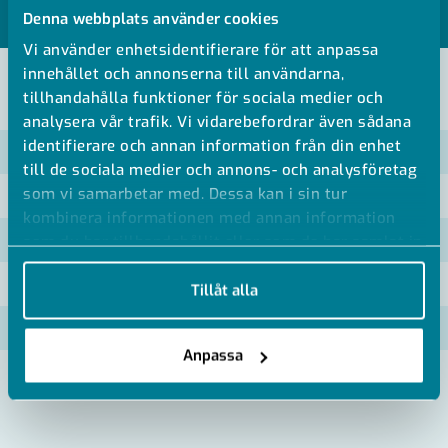
Denna webbplats använder cookies
MODELLER
Vi använder enhetsidentifierare för att anpassa
innehållet och annonserna till användarna,
tillhandahålla funktioner för sociala medier och
VISA ALLA MÅTT +
analysera vår trafik. Vi vidarebefordrar även sådana
identifierare och annan information från din enhet
Artikelnummer
RSK
till de sociala medier och annons- och analysföretag
som vi samarbetar med. Dessa kan i sin tur
EB2
kombinera informationen med annan information
EB2 I
som du har tillhandahållit eller som de har samlat in
när du har använt deras tjänster.
EB2 EEXI
Tillåt alla
EB2-LED
Anpassa