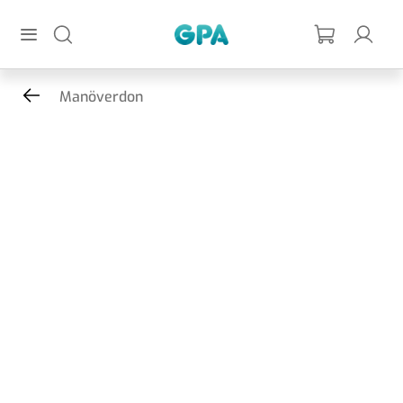
Hoppa till huvudinnehållet
GPA
Manöverdon