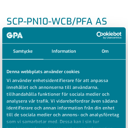
SCP-PN10-WCB/PFA AS
ANTISTATISK PFA LINAD KIKVENTIL PN16
MED HUS I WCB
Samtycke
Information
Om
Kikventil PFA-AS-linad/WCB, plugg i PFA-AS
Driftsäker och underhållsfri
Denna webbplats använder cookies
Finns med reglerfunktion
Vi använder enhetsidentifierare för att anpassa
Max tryck 16 bar
innehållet och annonserna till användarna,
Mediaberörda delar i fluorplasten PFA
tillhandahålla funktioner för sociala medier och
Dimension DN15 - DN100
analysera vår trafik. Vi vidarebefordrar även sådana
Temperaturområde från -40°C till +200°C
identifierare och annan information från din enhet
till de sociala medier och annons- och analysföretag
som vi samarbetar med. Dessa kan i sin tur