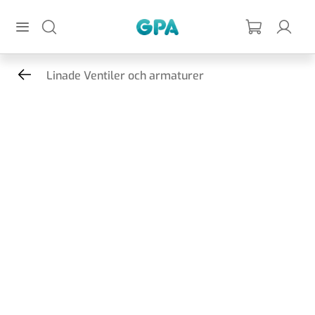
Hoppa till huvudinnehållet
GPA
Linade Ventiler och armaturer