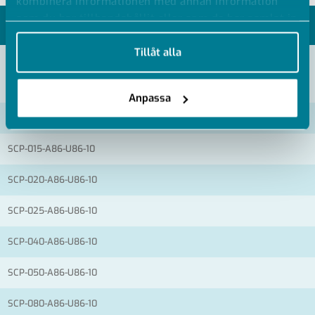
kombinera informationen med annan information
som du har tillhandahållit eller som de har samlat in
MODELLER
när du har använt deras tjänster.
Tillåt alla
VISA ALLA MÅTT +
Anpassa
Artikelnummer
RSK
SCP-015-A86-U86-10
SCP-020-A86-U86-10
SCP-025-A86-U86-10
SCP-040-A86-U86-10
SCP-050-A86-U86-10
SCP-080-A86-U86-10