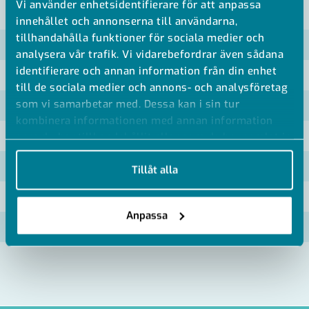
Vi använder enhetsidentifierare för att anpassa
VISA ALLA MÅTT +
innehållet och annonserna till användarna,
tillhandahålla funktioner för sociala medier och
Artikelnummer
RSK
analysera vår trafik. Vi vidarebefordrar även sådana
identifierare och annan information från din enhet
E/S4IC020
till de sociala medier och annons- och analysföretag
som vi samarbetar med. Dessa kan i sin tur
E/S4IC025
kombinera informationen med annan information
E/S4IC032
som du har tillhandahållit eller som de har samlat in
när du har använt deras tjänster.
E/S4IC040
Tillåt alla
E/S4IC050
Anpassa
E/S4IC063