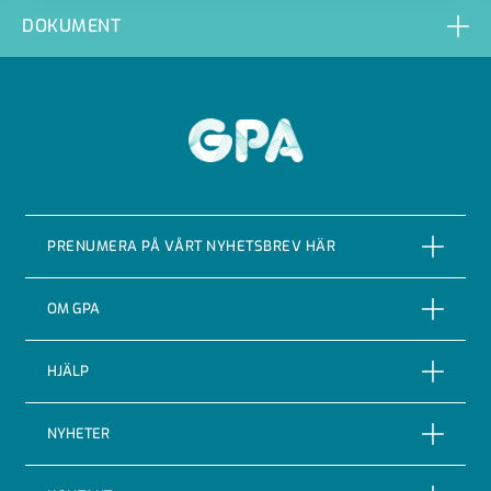
DOKUMENT
GPA
PRENUMERA PÅ VÅRT NYHETSBREV HÄR
PRENUMERERA
OM GPA
Om företaget
HJÄLP
Vår Historia
Reklamationer
NYHETER
Certifieringar & kvalitet
Returer
Nyheter