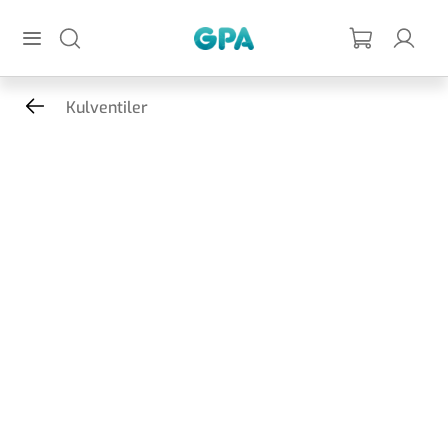
Hoppa till huvudinnehållet
GPA
Kulventiler