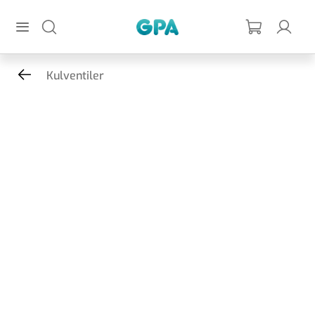
Hoppa till huvudinnehållet
GPA
Kulventiler