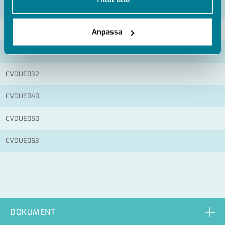
Artikelnummer
RSK
CVDUE020
Anpassa
CVDUE025
CVDUE032
CVDUE040
CVDUE050
CVDUE063
DOKUMENT