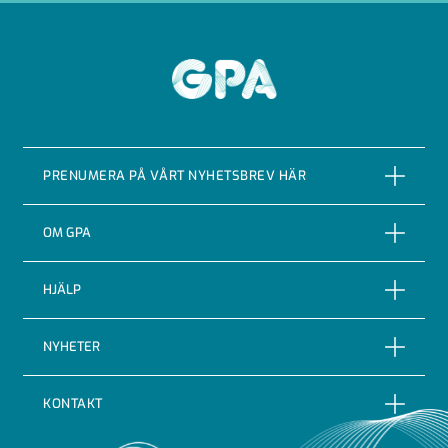
GPA
PRENUMERA PÅ VÅRT NYHETSBREV HÄR
PRENUMERERA
OM GPA
Om företaget
HJÄLP
Vår Historia
Reklamationer
NYHETER
Certifieringar & kvalitet
Returer
Nyheter
Code of conduct
KONTAKT
Leveransbevakning
Blogg
Indutrade