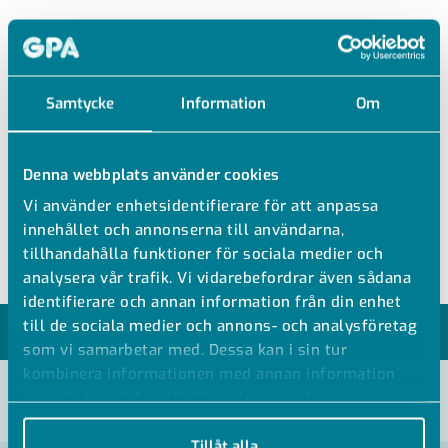
CVDUE
Samtycke
Information
Om
PE KRAGE TILL MEMBRANVENTIL
PE100 ventilkrage
Denna webbplats använder cookies
Passar membranventil VMUIM
Vi använder enhetsidentifierare för att anpassa
Utvändig svets lång
innehållet och annonserna till användarna,
tillhandahålla funktioner för sociala medier och
analysera vår trafik. Vi vidarebefordrar även sådana
identifierare och annan information från din enhet
till de sociala medier och annons- och analysföretag
MODELLER
som vi samarbetar med. Dessa kan i sin tur
kombinera informationen med annan information
som du har tillhandahållit eller som de har samlat in
VISA ALLA MÅTT +
när du har använt deras tjänster.
Tillåt alla