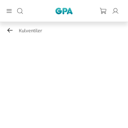
Hoppa till huvudinnehållet
GPA
Kulventiler