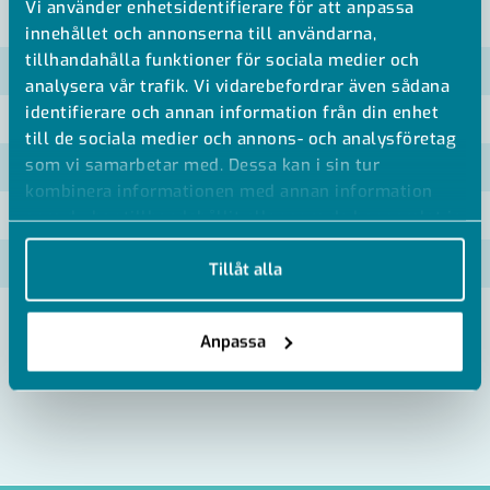
Vi använder enhetsidentifierare för att anpassa
VISA ALLA MÅTT +
innehållet och annonserna till användarna,
tillhandahålla funktioner för sociala medier och
Artikelnummer
RSK
analysera vår trafik. Vi vidarebefordrar även sådana
identifierare och annan information från din enhet
BR/TBVPF-016-020
till de sociala medier och annons- och analysföretag
som vi samarbetar med. Dessa kan i sin tur
BR/TBVPF-025-032
kombinera informationen med annan information
BR/TBVPF-040-050
som du har tillhandahållit eller som de har samlat in
när du har använt deras tjänster.
BR/TBVPF-063
Tillåt alla
Anpassa