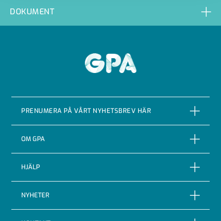
DOKUMENT
GPA
PRENUMERA PÅ VÅRT NYHETSBREV HÄR
PRENUMERERA
OM GPA
Om företaget
HJÄLP
Vår Historia
Reklamationer
NYHETER
Certifieringar & kvalitet
Returer
Nyheter