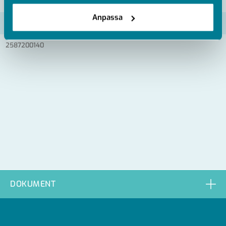
2587200040
Anpassa
2587200050
2587200140
DOKUMENT