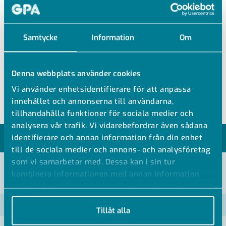
SO NV 01C21
Samtycke
Information
Om
MÄSSINGS-REGLERVENTIL
Denna webbplats använder cookies
Mässings-reglerventil
Vi använder enhetsidentifierare för att anpassa
innehållet och annonserna till användarna,
tillhandahålla funktioner för sociala medier och
analysera vår trafik. Vi vidarebefordrar även sådana
identifierare och annan information från din enhet
MODELLER
till de sociala medier och annons- och analysföretag
som vi samarbetar med. Dessa kan i sin tur
kombinera informationen med annan information
VISA ALLA MÅTT +
som du har tillhandahållit eller som de har samlat in
när du har använt deras tjänster.
Artikelnummer
RSK
Tillåt alla