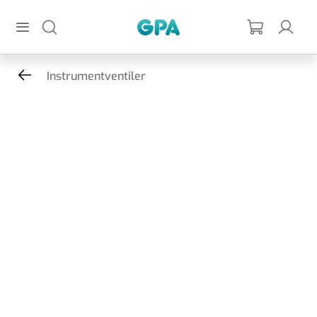
Hoppa till huvudinnehållet
GPA
Instrumentventiler