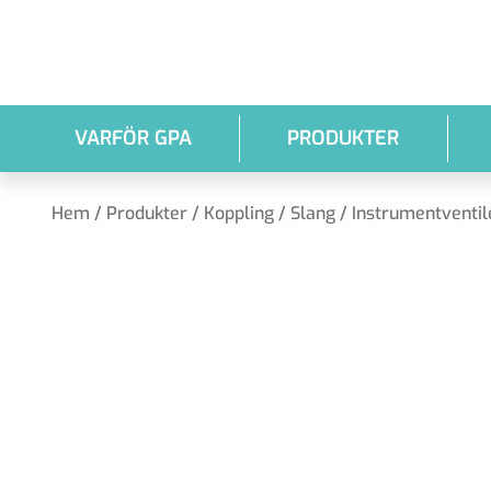
Hoppa till huvudinnehållet
VARFÖR GPA
PRODUKTER
Hem
/
Produkter
/
Koppling / Slang
/
Instrumentventil