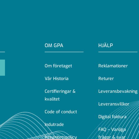
OM GPA
HJÄLP
Om företaget
Reklamationer
Vår Historia
Returer
Certifieringar &
Leveransbevakning
kvalitet
Leveransvillkor
Code of conduct
Digital faktura
Indutrade
FAQ – Vanliga
Integritetspolicy
frågor & svar