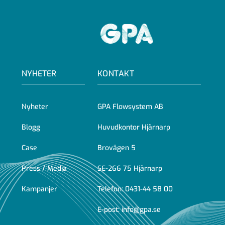
GPA
NYHETER
KONTAKT
Nyheter
GPA Flowsystem AB
Blogg
Huvudkontor Hjärnarp
Case
Brovägen 5
Press / Media
SE-266 75 Hjärnarp
Kampanjer
Telefon:
0431-44 58 00
E-post:
info@gpa.se