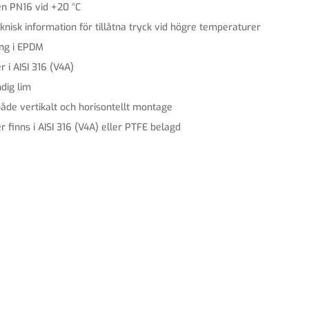
en PN16 vid +20 °C
knisk information för tillåtna tryck vid högre temperaturer
ing i EPDM
r i AISI 316 (V4A)
dig lim
åde vertikalt och horisontellt montage
r finns i AISI 316 (V4A) eller PTFE belagd