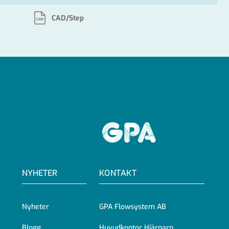
CAD/Step
GPA
NYHETER
KONTAKT
Nyheter
GPA Flowsystem AB
Blogg
Huvudkontor Hjärnarp