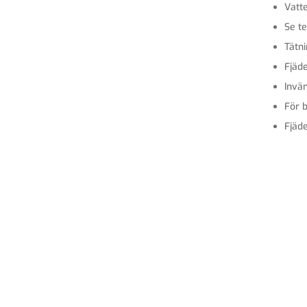
Vatt
Se te
Tätn
Fjäde
Invän
För b
Fjäde