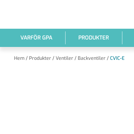
Hoppa till huvudinnehållet
VARFÖR GPA
PRODUKTER
Hem
/
Produkter
/
Ventiler
/
Backventiler
/
CVIC-E