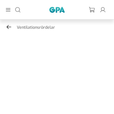
Hoppa till huvudinnehållet
GPA
Ventilationsrördelar