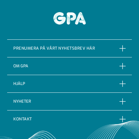
KVV315
GPA
KVV355
KVV400
PRENUMERA PÅ VÅRT NYHETSBREV HÄR
KVV500
KVV600
PRENUMERERA
OM GPA
Om företaget
HJÄLP
Vår Historia
Reklamationer
NYHETER
Certifieringar & kvalitet
Returer
Nyheter
Code of conduct
KONTAKT
Leveransbevakning
Blogg
Indutrade
GPA Flowsystem AB
Leveransvillkor