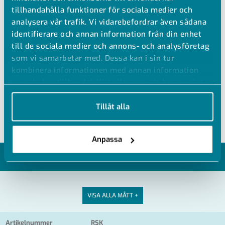
tillhandahålla funktioner för sociala medier och
PVC BÖJ 30°
analysera vår trafik. Vi vidarebefordrar även sådana
identifierare och annan information från din enhet
PVC-U böj 30°
till de sociala medier och annons- och analysföretag
Muff i båda ändar
som vi samarbetar med. Dessa kan i sin tur
kombinera informationen med annan information
Ral 7011 mörkgrå (Vit mot förfrågan)
som du har tillhandahållit eller som de har samlat in
Tråd- och extrudersvetsning
när du har använt deras tjänster.
Kemisk svetsning ≤d160
Tillåt alla
Anpassa
MODELLER
VISA ALLA MÅTT +
Artikelnummer
RSK