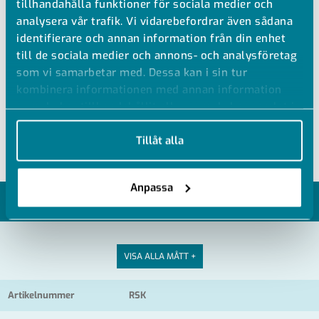
tillhandahålla funktioner för sociala medier och
PE BÖJ 60°
analysera vår trafik. Vi vidarebefordrar även sådana
identifierare och annan information från din enhet
till de sociala medier och annons- och analysföretag
PE100 Böj 60°
som vi samarbetar med. Dessa kan i sin tur
Muff i båda ändar
kombinera informationen med annan information
Svart
som du har tillhandahållit eller som de har samlat in
Tråd- och extrudersvetsning
när du har använt deras tjänster.
Tillåt alla
Anpassa
MODELLER
VISA ALLA MÅTT +
Artikelnummer
RSK