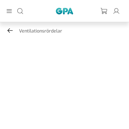
Hoppa till huvudinnehållet
GPA
Ventilationsrördelar