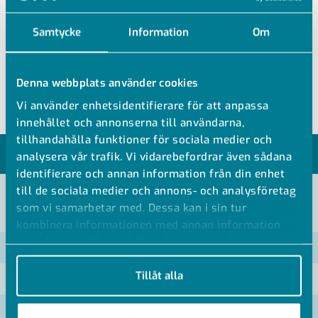
Samtycke
Information
Om
GORE-tätning för PP- och PE-krage
SDR 11
Expanderad PTFE vit
Denna webbplats använder cookies
Vi använder enhetsidentifierare för att anpassa
innehållet och annonserna till användarna,
tillhandahålla funktioner för sociala medier och
MODELLER
analysera vår trafik. Vi vidarebefordrar även sådana
identifierare och annan information från din enhet
till de sociala medier och annons- och analysföretag
som vi samarbetar med. Dessa kan i sin tur
VISA ALLA MÅTT +
kombinera informationen med annan information
som du har tillhandahållit eller som de har samlat in
Artikelnummer
RSK
när du har använt deras tjänster.
Tillåt alla
SC11-025
SC11-032