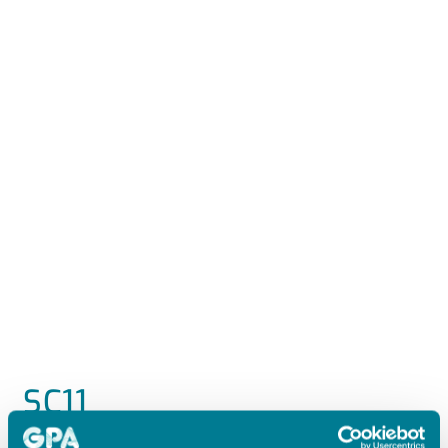
SC11
SEAL CLEAN PACKNING SDR11 FÖR PP/PE