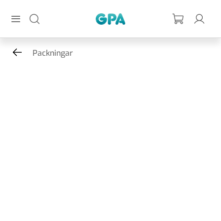
Hoppa till huvudinnehållet
GPA
Packningar