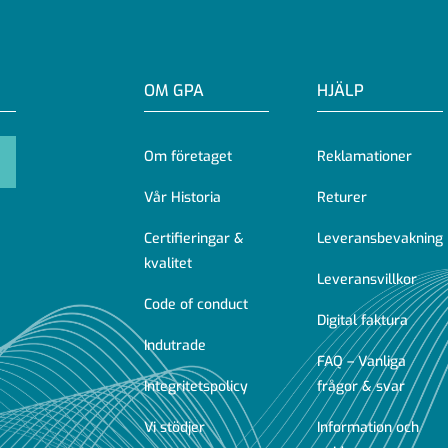
OM GPA
HJÄLP
Om företaget
Reklamationer
Vår Historia
Returer
Certifieringar &
Leveransbevakning
kvalitet
Leveransvillkor
Code of conduct
Digital faktura
Indutrade
FAQ – Vanliga
Integritetspolicy
frågor & svar
Vi stödjer
Information och