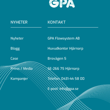
GPA
NYHETER
KONTAKT
Nyheter
GPA Flowsystem AB
Blogg
Huvudkontor Hjärnarp
Case
Brovägen 5
Press / Media
SE-266 75 Hjärnarp
Kampanjer
Telefon:
0431-44 58 00
E-post:
info@gpa.se