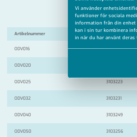
Vi använder enhetsidentifie
funktioner för sociala medi
information från din enhet
kan i sin tur kombinera in
Artikelnummer
RSK
in när du har använt deras 
ODV016
3103207
ODV020
3103215
ODV025
3103223
ODV032
3103231
ODV040
3103249
ODV050
3103256