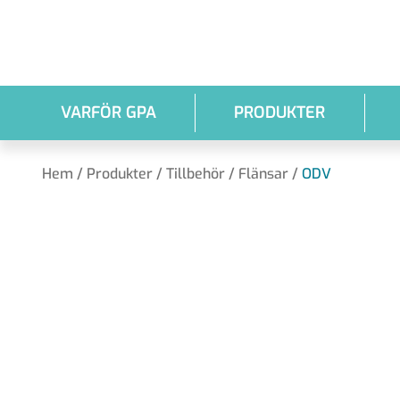
Hoppa till huvudinnehållet
VARFÖR GPA
PRODUKTER
Hem
/
Produkter
/
Tillbehör
/
Flänsar
/
ODV