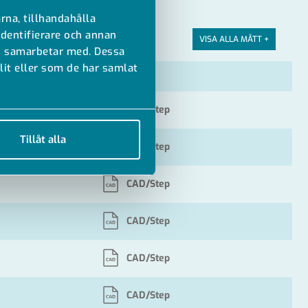
rna, tillhandahålla
identifierare och annan
VISA ALLA MÅTT +
vi samarbetar med. Dessa
it eller som de har samlat
Filer
CAD/Step
Tillåt alla
CAD/Step
CAD/Step
CAD/Step
CAD/Step
CAD/Step