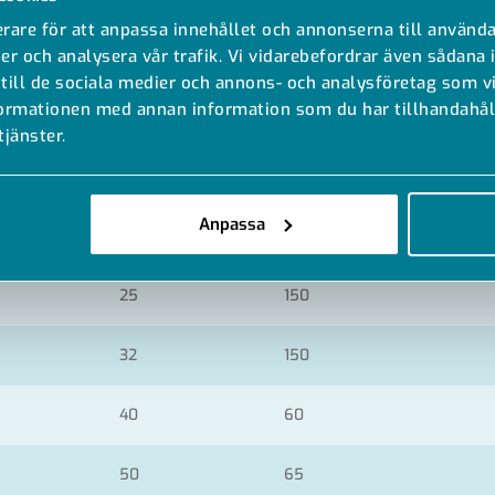
rare för att anpassa innehållet och annonserna till använda
er och analysera vår trafik. Vi vidarebefordrar även sådana 
 till de sociala medier och annons- och analysföretag som 
formationen med annan information som du har tillhandahåll
d
Förpackningsantal
tjänster.
16
Anpassa
20
220
25
150
32
150
40
60
50
65