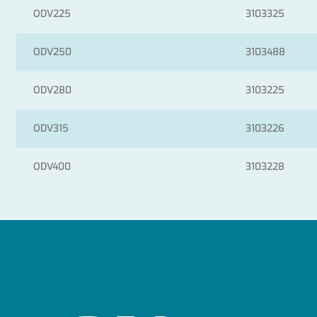
ODV225
3103325
ODV250
3103488
ODV280
3103225
ODV315
3103226
ODV400
3103228