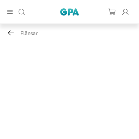
Hoppa till huvudinnehållet
GPA
Flänsar