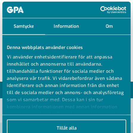
FCVE10
Samtycke
Information
Om
BLINDFLÄNS PN10
Denna webbplats använder cookies
GAP blindfläns
Vi använder enhetsidentifierare för att anpassa
Max temp: 82°C (VE), 115°C (VEN)
innehållet och annonserna till användarna,
tillhandahålla funktioner för sociala medier och
analysera vår trafik. Vi vidarebefordrar även sådana
identifierare och annan information från din enhet
MODELLER
till de sociala medier och annons- och analysföretag
som vi samarbetar med. Dessa kan i sin tur
kombinera informationen med annan information
VISA ALLA MÅTT +
som du har tillhandahållit eller som de har samlat in
när du har använt deras tjänster.
Tillåt alla
Artikelnummer
RSK