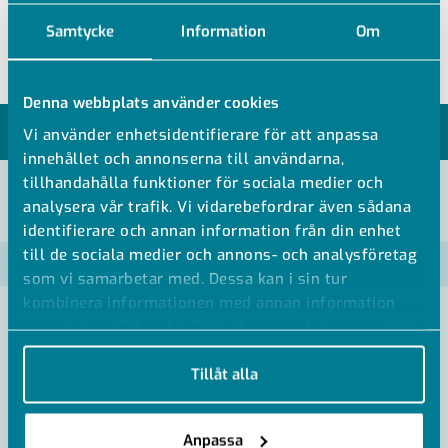
RFID (För att identifiera användaren)
Samtycke
Information
Om
Denna webbplats använder cookies
MODELLER
Vi använder enhetsidentifierare för att anpassa
innehållet och annonserna till användarna,
tillhandahålla funktioner för sociala medier och
analysera vår trafik. Vi vidarebefordrar även sådana
VISA ALLA MÅTT +
identifierare och annan information från din enhet
till de sociala medier och annons- och analysföretag
Artikelnummer
RSK
som vi samarbetar med. Dessa kan i sin tur
kombinera informationen med annan information
SP110-B
som du har tillhandahållit eller som de har samlat in
när du har använt deras tjänster.
Tillåt alla
Anpassa