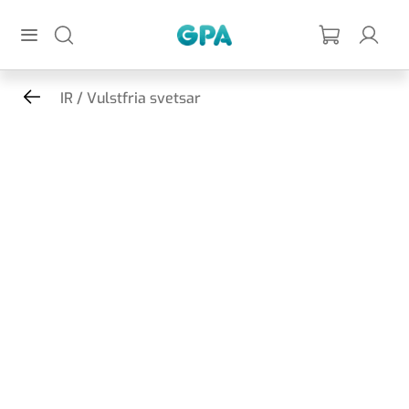
Hoppa till huvudinnehållet
GPA
IR / Vulstfria svetsar