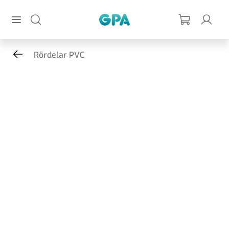
Hoppa till huvudinnehållet
GPA
Rördelar PVC