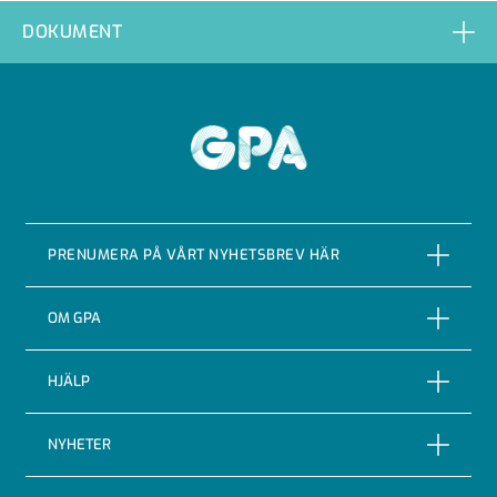
YIV200
2264003
DOKUMENT
YIV225
2264004
GPA
PRENUMERA PÅ VÅRT NYHETSBREV HÄR
PRENUMERERA
OM GPA
Om företaget
HJÄLP
Vår Historia
Reklamationer
NYHETER
Certifieringar & kvalitet
Returer