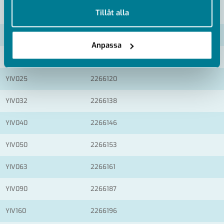
när du har använt deras tjänster.
VISA ALLA MÅTT +
Tillåt alla
Artikelnummer
RSK
Anpassa
YIV020
2266112
YIV025
2266120
YIV032
2266138
YIV040
2266146
YIV050
2266153
YIV063
2266161
YIV090
2266187
YIV160
2266196