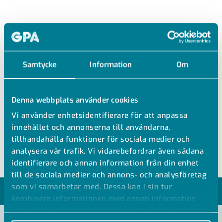
YIV
PVC T-RÖR 45°
Samtycke
Information
Om
PVC-U T-rör 45°
Se PN för vatten vid +20 °C under modeller
Denna webbplats använder cookies
Se teknisk information för tillåtna tryck vid högre
Vi använder enhetsidentifierare för att anpassa
temperaturer
innehållet och annonserna till användarna,
Invändig lim
tillhandahålla funktioner för sociala medier och
analysera vår trafik. Vi vidarebefordrar även sådana
identifierare och annan information från din enhet
till de sociala medier och annons- och analysföretag
som vi samarbetar med. Dessa kan i sin tur
MODELLER
kombinera informationen med annan information
som du har tillhandahållit eller som de har samlat in