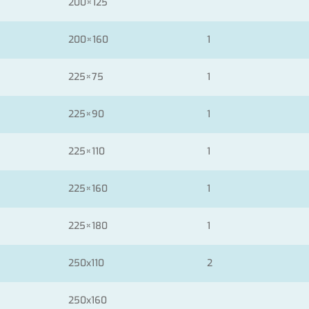
200×125
200×160
1
225×75
1
225×90
1
225×110
1
225×160
1
225×180
1
250x110
2
250x160