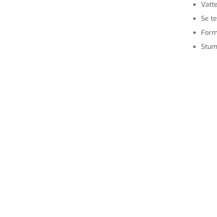
Vatt
Se te
Form
Stum