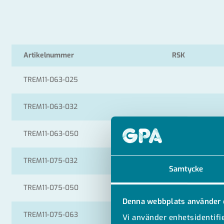
Artikelnummer
RSK
TREM11-063-025
TREM11-063-032
TREM11-063-050
2530339
TREM11-075-032
2530340
Samtycke
TREM11-075-050
2530341
Denna webbplats använder 
TREM11-075-063
2530342
Vi använder enhetsidentifie