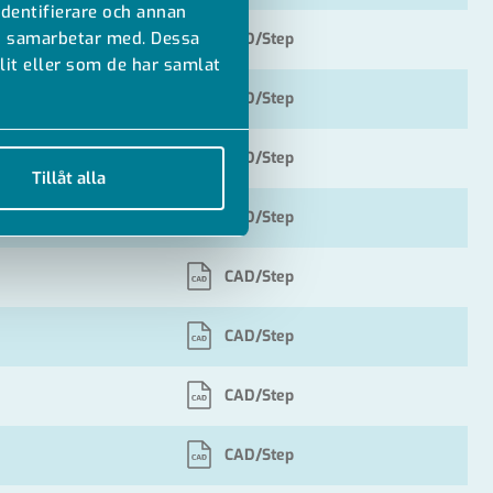
identifierare och annan
vi samarbetar med. Dessa
CAD/Step
it eller som de har samlat
CAD/Step
CAD/Step
Tillåt alla
CAD/Step
CAD/Step
CAD/Step
CAD/Step
CAD/Step