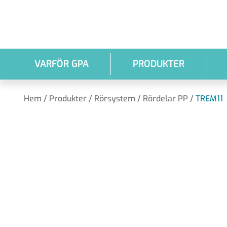
Hoppa till huvudinnehållet
VARFÖR GPA
PRODUKTER
Hem
/
Produkter
/
Rörsystem
/
Rördelar PP
/
TREM11