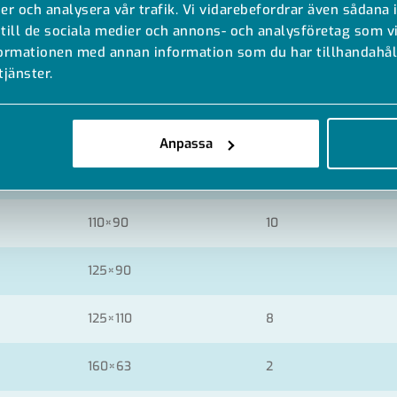
er och analysera vår trafik. Vi vidarebefordrar även sådana 
 till de sociala medier och annons- och analysföretag som 
90×63
formationen med annan information som du har tillhandahåll
tjänster.
90×75
110×63
10
Anpassa
110×75
110×90
10
125×90
125×110
8
160×63
2