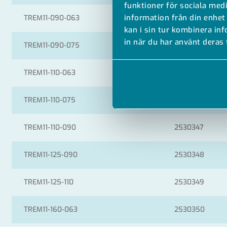
funktioner för sociala medi
information från din enhet
TREM11-090-063
2530343
kan i sin tur kombinera in
in när du har använt deras 
TREM11-090-075
2530344
TREM11-110-063
2530345
TREM11-110-075
2530346
TREM11-110-090
2530347
TREM11-125-090
2530348
TREM11-125-110
2530349
TREM11-160-063
2530350