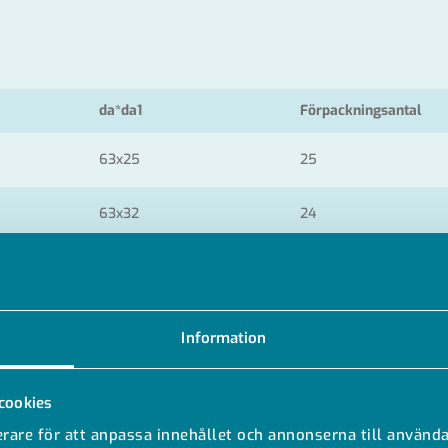
da*da1
Förpackningsantal
63x25
25
63x32
24
63x50
24
75×32
Information
75×50
10
cookies
75×63
rare för att anpassa innehållet och annonserna till använda