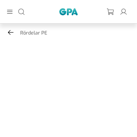
Hoppa till huvudinnehållet
GPA
Rördelar PE