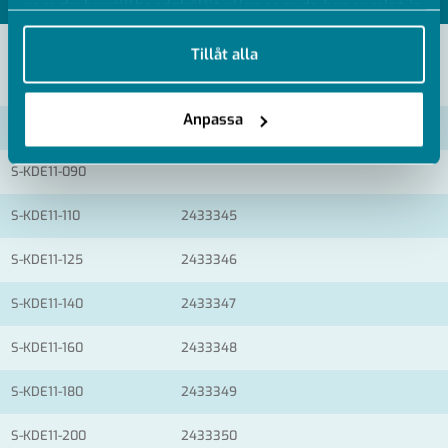
som du har tillhandahållit eller som de har samlat in
när du har använt deras tjänster.
Tillåt alla
VISA ALLA MÅTT +
Anpassa
Artikelnummer
RSK
S-KDE11-090
S-KDE11-110
2433345
S-KDE11-125
2433346
S-KDE11-140
2433347
S-KDE11-160
2433348
S-KDE11-180
2433349
S-KDE11-200
2433350