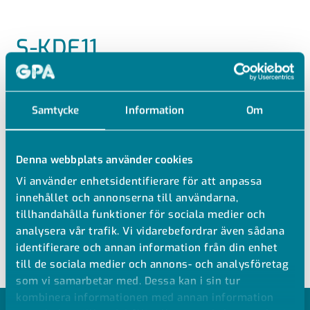
S-KDE11
PE BÖJ 30° SDR11
Samtycke
Information
Om
PE100 Böj 30° SDR11
Långa ändar
Vatten PN 12,8 vid +20 °C
Denna webbplats använder cookies
Se teknisk information för tillåtna tryck vid högre
Vi använder enhetsidentifierare för att anpassa
temperaturer
innehållet och annonserna till användarna,
Segmentsvetsad
tillhandahålla funktioner för sociala medier och
Stum- och Elmuffsvetsning
analysera vår trafik. Vi vidarebefordrar även sådana
identifierare och annan information från din enhet
till de sociala medier och annons- och analysföretag
som vi samarbetar med. Dessa kan i sin tur
kombinera informationen med annan information
MODELLER