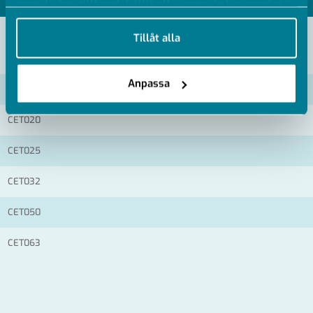
som du har tillhandahållit eller som de har samlat in
när du har använt deras tjänster.
Tillåt alla
VISA ALLA MÅTT +
Anpassa
Artikelnummer
RSK
CET020
CET025
CET032
CET050
CET063