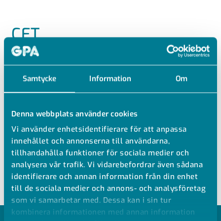
CET
ECTFE HUV SDR21
Samtycke
Information
Om
ECTFE Huv SDR21
Lång ände
Vatten PN10 vid +20 °C
Denna webbplats använder cookies
Se teknisk information för tillåtna tryck vid högre
Vi använder enhetsidentifierare för att anpassa
temperaturer
innehållet och annonserna till användarna,
Formsprutad
tillhandahålla funktioner för sociala medier och
Stum- och IR-svetsning
analysera vår trafik. Vi vidarebefordrar även sådana
identifierare och annan information från din enhet
till de sociala medier och annons- och analysföretag
som vi samarbetar med. Dessa kan i sin tur
kombinera informationen med annan information
MODELLER