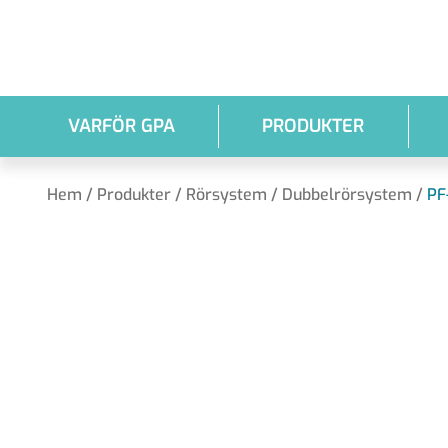
Hoppa till huvudinnehållet
VARFÖR GPA
PRODUKTER
Hem
/
Produkter
/
Rörsystem
/
Dubbelrörsystem
/
PF