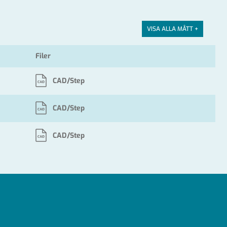
VISA ALLA MÅTT +
Filer
CAD/Step
CAD/Step
CAD/Step