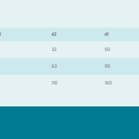
K
d2
d1
32
50
63
90
110
160