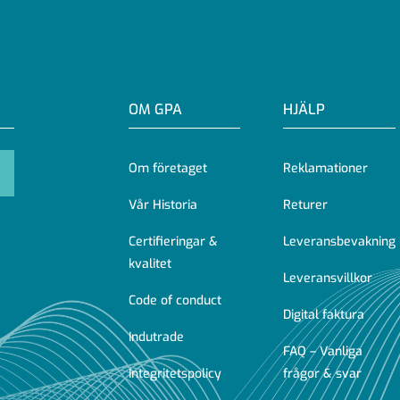
OM GPA
HJÄLP
Om företaget
Reklamationer
Vår Historia
Returer
Certifieringar &
Leveransbevakning
kvalitet
Leveransvillkor
Code of conduct
Digital faktura
Indutrade
FAQ – Vanliga
Integritetspolicy
frågor & svar