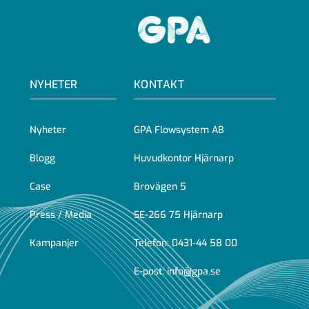
GPA
NYHETER
KONTAKT
Nyheter
GPA Flowsystem AB
Blogg
Huvudkontor Hjärnarp
Case
Brovägen 5
Press / Media
SE-266 75 Hjärnarp
Kampanjer
Telefon:
0431-44 58 00
E-post:
info@gpa.se