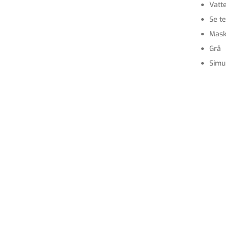
Vatt
Se te
Mask
Grå
Simu