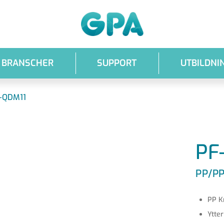
GPA
BRANSCHER
SUPPORT
UTBILDNI
-QDM11
PF
PP/PP
PP K
Ytter