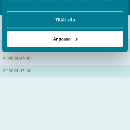
som du har tillhandahållit eller som de har samlat in
MODELLER
när du har använt deras tjänster.
Tillåt alla
VISA ALLA MÅTT +
Anpassa
Artikelnummer
RSK
PF-PE100-17-110
PF-PE100-17-160