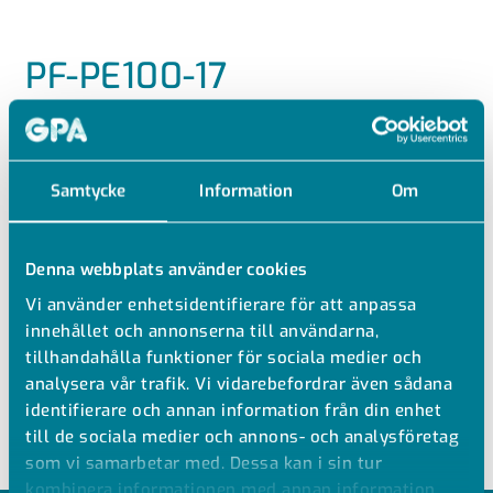
PF-PE100-17
PE/PE POLY-FLO RÖR SDR17/33
PE100-RC Rör 5m Poly-Flo SDR17
Samtycke
Information
Om
Ytterrör i SDR33
Vatten PN10 vid +20 °C
Denna webbplats använder cookies
Se teknisk information för tillåtna tryck vid högre
temperaturer
Vi använder enhetsidentifierare för att anpassa
innehållet och annonserna till användarna,
Extruderad
tillhandahålla funktioner för sociala medier och
Svart
analysera vår trafik. Vi vidarebefordrar även sådana
Simultan- och cascadesvetsning
identifierare och annan information från din enhet
till de sociala medier och annons- och analysföretag
som vi samarbetar med. Dessa kan i sin tur
kombinera informationen med annan information