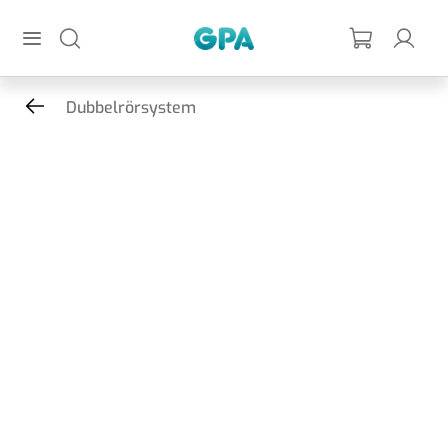
Hoppa till huvudinnehållet
GPA
Dubbelrörsystem