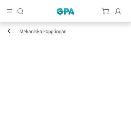
Hoppa till huvudinnehållet
GPA
Mekaniska kopplingar