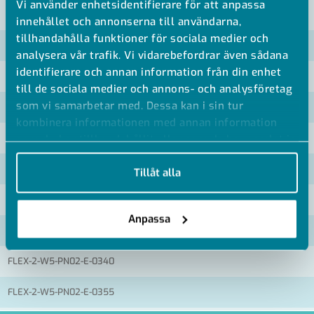
Vi använder enhetsidentifierare för att anpassa
VISA ALLA MÅTT +
innehållet och annonserna till användarna,
tillhandahålla funktioner för sociala medier och
Artikelnummer
RSK
analysera vår trafik. Vi vidarebefordrar även sådana
identifierare och annan information från din enhet
FLEX-2-W5-PN02-E-0180
till de sociala medier och annons- och analysföretag
som vi samarbetar med. Dessa kan i sin tur
FLEX-2-W5-PN02-E-0204
kombinera informationen med annan information
FLEX-2-W5-PN02-E-0244
som du har tillhandahållit eller som de har samlat in
när du har använt deras tjänster.
FLEX-2-W5-PN02-E-0273
Tillåt alla
FLEX-2-W5-PN02-E-0280
Anpassa
FLEX-2-W5-PN02-E-0304
FLEX-2-W5-PN02-E-0340
FLEX-2-W5-PN02-E-0355