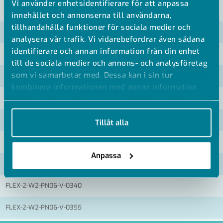
Vi använder enhetsidentifierare för att anpassa
VISA ALLA MÅTT +
innehållet och annonserna till användarna,
tillhandahålla funktioner för sociala medier och
Artikelnummer
RSK
analysera vår trafik. Vi vidarebefordrar även sådana
identifierare och annan information från din enhet
FLEX-2-W2-PN06-V-0180
till de sociala medier och annons- och analysföretag
som vi samarbetar med. Dessa kan i sin tur
FLEX-2-W2-PN06-V-0204
kombinera informationen med annan information
FLEX-2-W2-PN06-V-0244
som du har tillhandahållit eller som de har samlat in
när du har använt deras tjänster.
FLEX-2-W2-PN06-V-0273
Tillåt alla
FLEX-2-W2-PN06-V-0280
Anpassa
FLEX-2-W2-PN06-V-0304
FLEX-2-W2-PN06-V-0340
FLEX-2-W2-PN06-V-0355