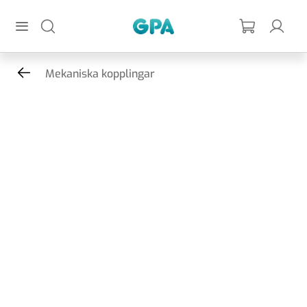
Hoppa till huvudinnehållet
GPA
Mekaniska kopplingar