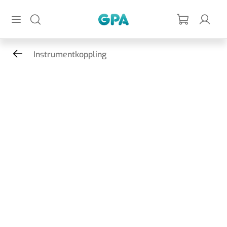
Hoppa till huvudinnehållet
GPA
Instrumentkoppling