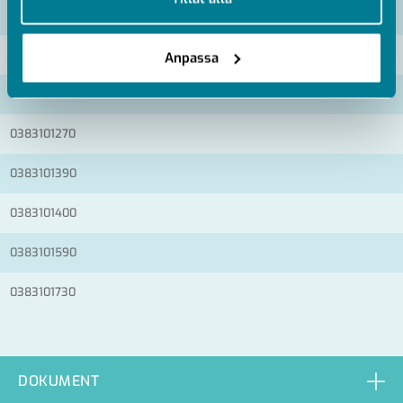
Artikelnummer
RSK
0383101160
Anpassa
0383101170
0383101270
0383101390
0383101400
0383101590
0383101730
DOKUMENT