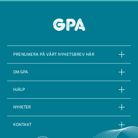
GPA
PRENUMERA PÅ VÅRT NYHETSBREV HÄR
PRENUMERERA
OM GPA
Om företaget
HJÄLP
Vår Historia
Reklamationer
NYHETER
Certifieringar & kvalitet
Returer
Nyheter
Code of conduct
KONTAKT
Leveransbevakning
Blogg
Indutrade