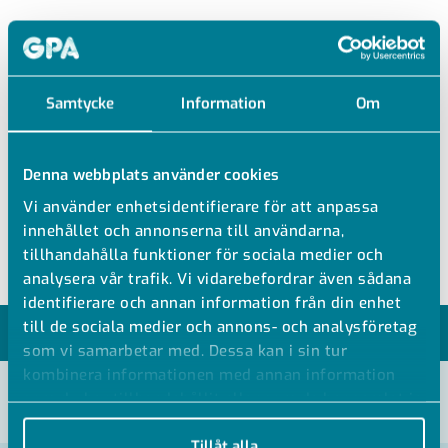
SO83121
Samtycke
Information
Om
MÄSSING T-RÖR UTV GÄNGA
FÖRNICKLAD
Denna webbplats använder cookies
T-rör förnicklad mässing
Vi använder enhetsidentifierare för att anpassa
Utvändig gänga
innehållet och annonserna till användarna,
tillhandahålla funktioner för sociala medier och
analysera vår trafik. Vi vidarebefordrar även sådana
identifierare och annan information från din enhet
till de sociala medier och annons- och analysföretag
MODELLER
som vi samarbetar med. Dessa kan i sin tur
kombinera informationen med annan information
som du har tillhandahållit eller som de har samlat in
VISA ALLA MÅTT +
när du har använt deras tjänster.
Tillåt alla