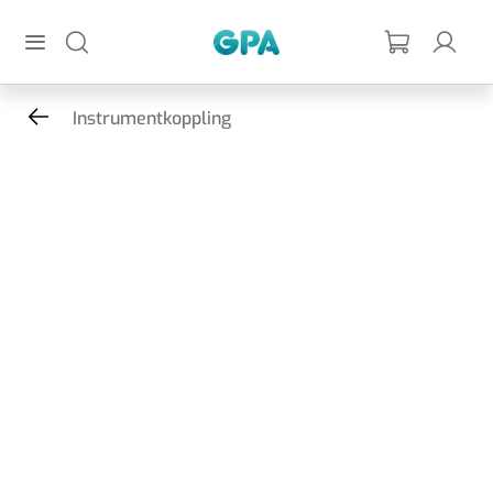
Hoppa till huvudinnehållet
GPA
Instrumentkoppling