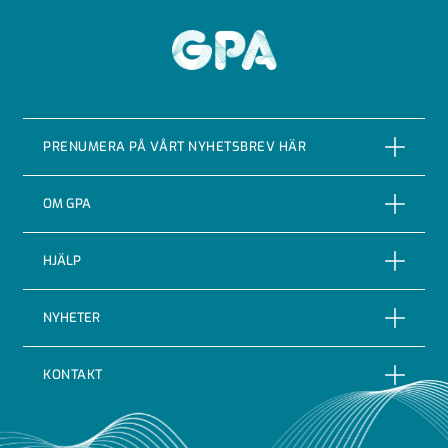
GPA
PRENUMERA PÅ VÅRT NYHETSBREV HÄR
PRENUMERERA
OM GPA
Om företaget
HJÄLP
Vår Historia
Reklamationer
NYHETER
Certifieringar & kvalitet
Returer
Nyheter
Code of conduct
KONTAKT
Leveransbevakning
Blogg
Indutrade
GPA Flowsystem AB
Leveransvillkor