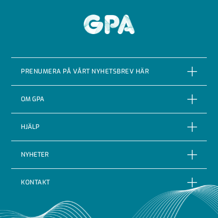
GPA
PRENUMERA PÅ VÅRT NYHETSBREV HÄR
PRENUMERERA
OM GPA
Om företaget
HJÄLP
Vår Historia
Reklamationer
NYHETER
Certifieringar & kvalitet
Returer
Nyheter
Code of conduct
KONTAKT
Leveransbevakning
Blogg
Indutrade
GPA Flowsystem AB
Leveransvillkor