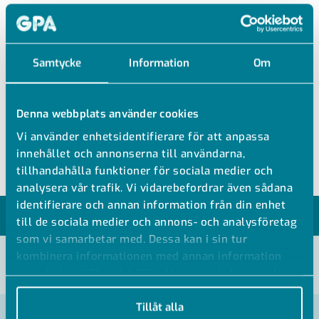
SO02721
Samtycke
Information
Om
MÄSSING VINKELUNION
Denna webbplats använder cookies
Mässing vinkelunion väggenomföring
Vi använder enhetsidentifierare för att anpassa
Max 5mm
innehållet och annonserna till användarna,
tillhandahålla funktioner för sociala medier och
analysera vår trafik. Vi vidarebefordrar även sådana
identifierare och annan information från din enhet
MODELLER
till de sociala medier och annons- och analysföretag
som vi samarbetar med. Dessa kan i sin tur
kombinera informationen med annan information
VISA ALLA MÅTT +
som du har tillhandahållit eller som de har samlat in
när du har använt deras tjänster.
Tillåt alla
Artikelnummer
RSK