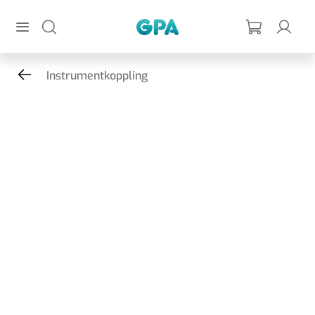
Hoppa till huvudinnehållet
GPA
Instrumentkoppling