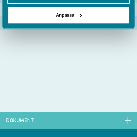
2462401180
Anpassa
2462401280
DOKUMENT