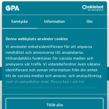
SO02400
Samtycke
Information
Om
MÄSSING VINKEL UTV GÄNGA
Denna webbplats använder cookies
Mässing vinkel
Vi använder enhetsidentifierare för att anpassa
Utvändig gänga
innehållet och annonserna till användarna,
tillhandahålla funktioner för sociala medier och
analysera vår trafik. Vi vidarebefordrar även sådana
identifierare och annan information från din enhet
MODELLER
till de sociala medier och annons- och analysföretag
som vi samarbetar med. Dessa kan i sin tur
kombinera informationen med annan information
VISA ALLA MÅTT +
som du har tillhandahållit eller som de har samlat in
när du har använt deras tjänster.
Tillåt alla
Artikelnummer
RSK