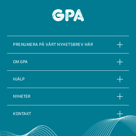
GPA
PRENUMERA PÅ VÅRT NYHETSBREV HÄR
PRENUMERERA
OM GPA
Om företaget
HJÄLP
Vår Historia
Reklamationer
NYHETER
Certifieringar & kvalitet
Returer
Nyheter
Code of conduct
KONTAKT
Leveransbevakning
Blogg
Indutrade
GPA Flowsystem AB
Leveransvillkor