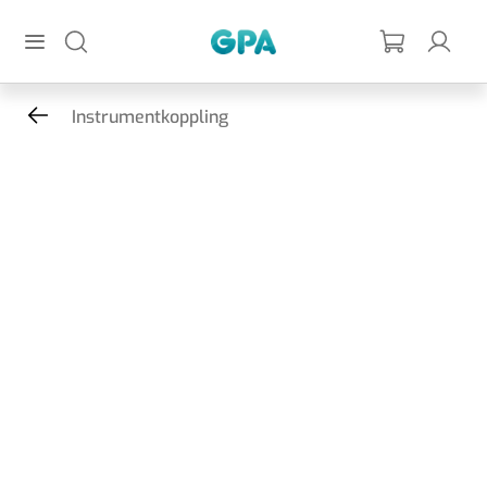
Hoppa till huvudinnehållet
GPA
Instrumentkoppling