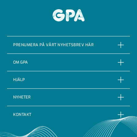
GPA
PRENUMERA PÅ VÅRT NYHETSBREV HÄR
PRENUMERERA
OM GPA
Om företaget
HJÄLP
Vår Historia
Reklamationer
NYHETER
Certifieringar & kvalitet
Returer
Nyheter
Code of conduct
KONTAKT
Leveransbevakning
Blogg
Indutrade
GPA Flowsystem AB
Leveransvillkor