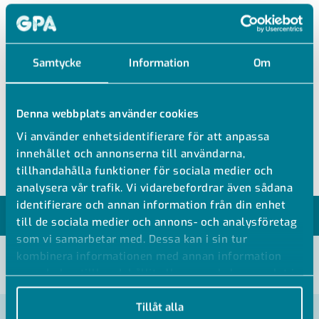
SO01020 R
Samtycke
Information
Om
MÄSSING DUBBELNIPPEL REDUCERAD
Denna webbplats använder cookies
Mässing Dubbelnippel
Vi använder enhetsidentifierare för att anpassa
Reducerad
innehållet och annonserna till användarna,
tillhandahålla funktioner för sociala medier och
analysera vår trafik. Vi vidarebefordrar även sådana
identifierare och annan information från din enhet
MODELLER
till de sociala medier och annons- och analysföretag
som vi samarbetar med. Dessa kan i sin tur
kombinera informationen med annan information
VISA ALLA MÅTT +
som du har tillhandahållit eller som de har samlat in
när du har använt deras tjänster.
Tillåt alla
Artikelnummer
RSK