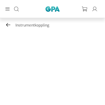
Hoppa till huvudinnehållet
GPA
Instrumentkoppling