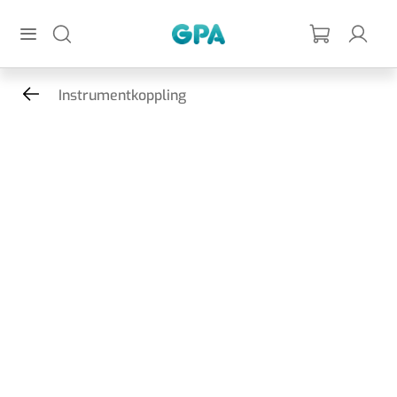
Hoppa till huvudinnehållet
GPA
Instrumentkoppling