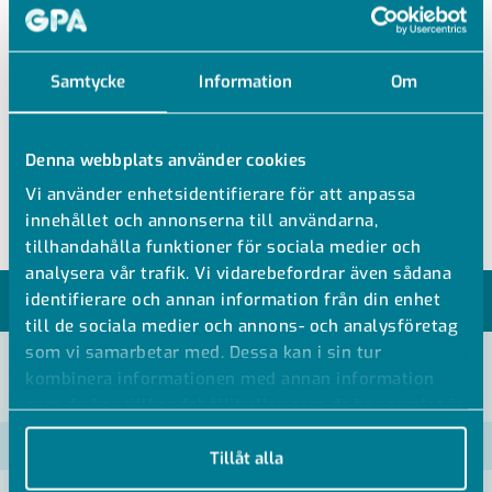
LO CV 4000
Samtycke
Information
Om
MÄSSING KORSRÖR
Denna webbplats använder cookies
Mässing korsrör slangsockel
Vi använder enhetsidentifierare för att anpassa
innehållet och annonserna till användarna,
tillhandahålla funktioner för sociala medier och
analysera vår trafik. Vi vidarebefordrar även sådana
identifierare och annan information från din enhet
MODELLER
till de sociala medier och annons- och analysföretag
som vi samarbetar med. Dessa kan i sin tur
kombinera informationen med annan information
VISA ALLA MÅTT +
som du har tillhandahållit eller som de har samlat in
när du har använt deras tjänster.
Artikelnummer
RSK
Tillåt alla