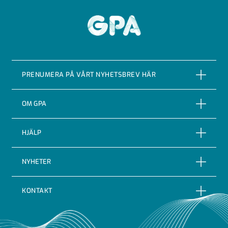
GPA
PRENUMERA PÅ VÅRT NYHETSBREV HÄR
PRENUMERERA
OM GPA
Om företaget
HJÄLP
Vår Historia
Reklamationer
NYHETER
Certifieringar & kvalitet
Returer
Nyheter
Code of conduct
KONTAKT
Leveransbevakning
Blogg
Indutrade
GPA Flowsystem AB
Leveransvillkor