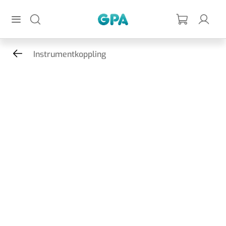
Hoppa till huvudinnehållet
GPA
Instrumentkoppling