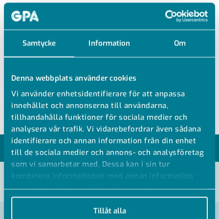
AD SP 40
Samtycke
Information
Om
MÄSSING PLUGG UTV GÄNGA HEXAGON
Denna webbplats använder cookies
Mässing Låsskruv
Vi använder enhetsidentifierare för att anpassa
Utvändig gänga
innehållet och annonserna till användarna,
tillhandahålla funktioner för sociala medier och
analysera vår trafik. Vi vidarebefordrar även sådana
identifierare och annan information från din enhet
MODELLER
till de sociala medier och annons- och analysföretag
som vi samarbetar med. Dessa kan i sin tur
kombinera informationen med annan information
VISA ALLA MÅTT +
som du har tillhandahållit eller som de har samlat in
när du har använt deras tjänster.
Tillåt alla
Artikelnummer
RSK