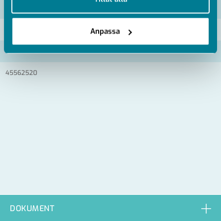
Artikelnummer
RSK
45561612
Anpassa
45562016
45562520
DOKUMENT