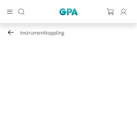
Hoppa till huvudinnehållet
GPA
Instrumentkoppling